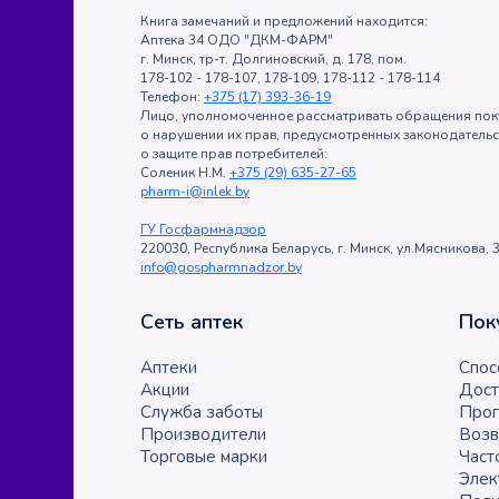
Книга замечаний и предложений находится:
Аптека 34 ОДО "ДКМ-ФАРМ"
г. Минск, тр-т. Долгиновский, д. 178, пом.
178-102 - 178-107, 178-109, 178-112 - 178-114
Телефон:
+375 (17) 393-36-19
Лицо, уполномоченное рассматривать обращения пок
о нарушении их прав, предусмотренных законодатель
о защите прав потребителей:
Соленик Н.М.
+375 (29) 635-27-65
pharm-i@inlek.by
ГУ Госфармнадзор
220030, Республика Беларусь, г. Минск, ул.Мясникова, 3
info@gospharmnadzor.by
Сеть аптек
Пок
Аптеки
Спос
Акции
Дост
Служба заботы
Прог
Производители
Возв
Торговые марки
Част
Элек