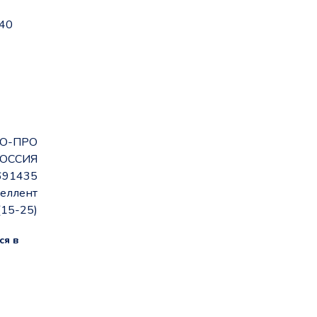
-40
О-ПРО
ОССИЯ
691435
еллент
(15-25)
ся в