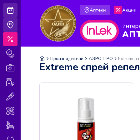
Аптеки
Акции
Корзина
Аптеки
Акции
Лекарственные препараты
Производители
АЭРО-ПРО
Extreme с
Extreme спрей репе
Аптечка
Витамины и БАДы
Медицинская техника
Медицинские изделия
Уход за больными
Оптика