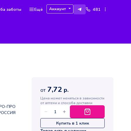
Аккаунт
ба заботы
Ещё
481
7,72
р.
от
Цена может меняться в зависимости
от аптеки и способа доставки
РО-ПРО
РОССИЯ
Купить в 1 клик
Товар есть в наличии