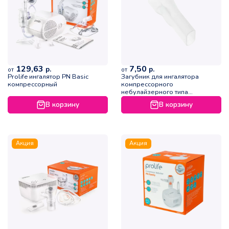
129,63
7,50
р.
р.
от
от
Prolife ингалятор PN Basic
Загубник для ингалятора
компрессорный
компрессорного
небулайзерного типа
HOSPYNEB
В корзину
В корзину
Акция
Акция