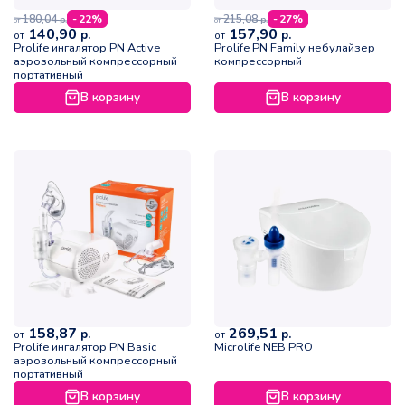
180,04
215,08
- 22%
- 27%
р.
р.
от
от
140,90
157,90
р.
р.
от
от
Prolife ингалятор PN Active
Prolife PN Family небулайзер
аэрозольный компрессорный
компрессорный
портативный
В корзину
В корзину
158,87
269,51
р.
р.
от
от
Prolife ингалятор PN Basic
Microlife NEB PRO
аэрозольный компрессорный
портативный
В корзину
В корзину