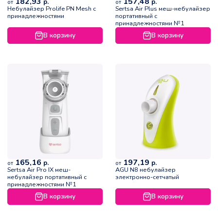
182,93
157,48
р.
р.
от
от
Небулайзер Prolife PN Mesh с
Sertsa Air Plus меш-небулайзер
принадлежностями
портативный с
принадлежностями №1
В корзину
В корзину
165,16
197,19
р.
р.
от
от
Sertsa Air Pro IX меш-
AGU N8 небулайзер
небулайзер портативный с
электронно-сетчатый
принадлежностями №1
В корзину
В корзину