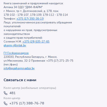
Книга замечаний и предложений находится:
Аптека 34 ОДО "ДКМ-ФАРМ"
г. Минск, тр-т. Долгиновский, д. 178, пом.
178-102 - 178-107, 178-109, 178-112 - 178-114
Телефон:
+375 (17) 393-36-19
Лицо, уполномоченное рассматривать обращения
покупателей
о нарушении их прав, предусмотренных
законодательством
о защите прав потребителей:
Соленик Н.М.
+375 (29) 635-27-65
pharm-i@inlek.by
ГУ Госфармнадзор
220030, Республика Беларусь, г. Минск,
ул.Мясникова, 32-2 Приемная: +375 (17) 271-25-75
(тел./факс)
info@gospharmnadzor.by
Связаться с нами
Колл-центр (мобильные операторы)
481
Колл-центр
+375 (17) 388-76-78