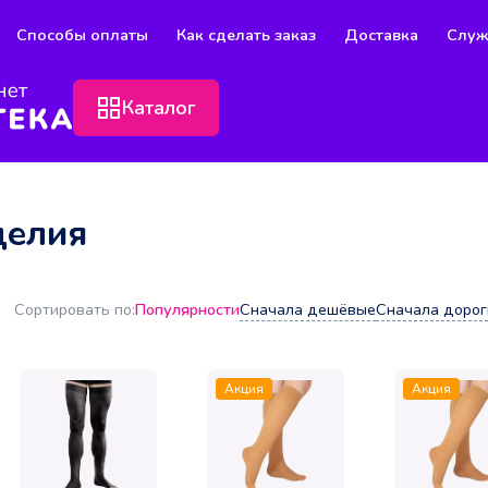
Способы оплаты
Как сделать заказ
Доставка
Служ
Каталог
делия
Популярности
Сначала дешёвые
Сначала дорог
Сортировать по:
Акция
Акция