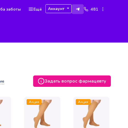
Аккаунт
ба заботы
Ещё
481
Задать вопрос фармацевту
ие
Акция
Акция