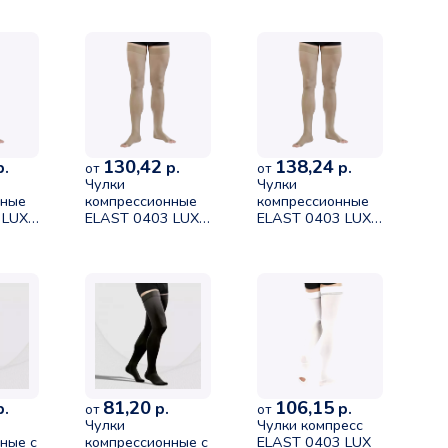
ер 5
размер 2 рост 2
класса размер 5
чный
карамель
рост 1 песочный
130,42
138,24
.
р.
р.
от
от
Чулки
Чулки
нные
компрессионные
компрессионные
 LUX
ELAST 0403 LUX
ELAST 0403 LUX
без мыска II
без мыска II класс
ер 4
класса размер 3
рост 2 размер 2
чный
рост 2 песочный
песочный
81,20
106,15
.
р.
р.
от
от
Чулки
Чулки компресс
ные с
компрессионные с
ELAST 0403 LUX