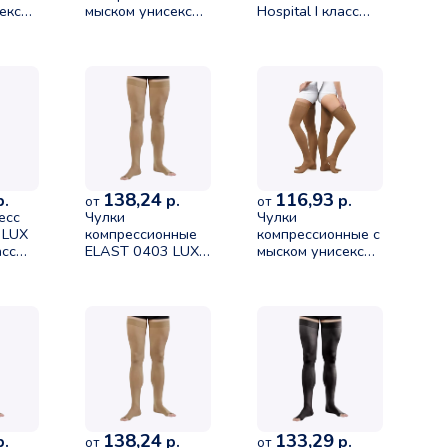
екс
мыском унисекс
Hospital I класс
LUX I
ELAST 0403 LUX I
компрессии
ессии
класс компрессии
размер 3 рост 1 с
g)
(18-21 mmHg)
открытой зоной
ер 3
черный размер 2
контроля на стопе
рост 2
138,24
116,93
.
р.
р.
от
от
есс
Чулки
Чулки
 LUX
компрессионные
компрессионные с
асс
ELAST 0403 LUX
мыском унисекс
без мыска II
ELAST 0403 LUX I
т 2 с
класса
класс компрессии
ной
компрессии (23-
(18-21 mmHg)
 стопе
32mmHg)
песочный размер
карамель размер
5 рост 1
2 рост 1
138,24
133,29
.
р.
р.
от
от