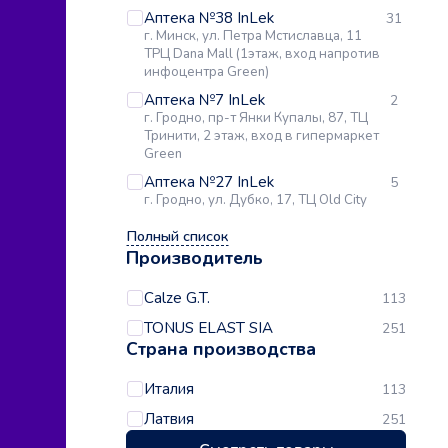
Аптека №38 InLek
31
г. Минск, ул. Петра Мстиславца, 11
ТРЦ Dana Mall (1этаж, вход напротив
инфоцентра Green)
Аптека №7 InLek
2
г. Гродно, пр-т Янки Купалы, 87, ТЦ
Тринити, 2 этаж, вход в гипермаркет
Green
Аптека №27 InLek
5
г. Гродно, ул. Дубко, 17, ТЦ Old City
Полный список
Производитель
Calze G.T.
113
TONUS ELAST SIA
251
Страна производства
Италия
113
Латвия
251