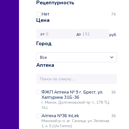
Рецептурность
Нет
74
Цена
от
до
руб.
Город
Аптека
ФЖП Аптека № 9 г. Брест, ул.
36
Халтурина 31Б-36
г. Минск, Долгиновский тр-т., 178 ТЦ
ALL
Аптека №36 InLek
36
Минский р-н, аг. Сеница, ул. Зеленая,
1, к. 5 (с/м Гиппо)