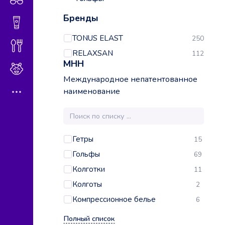
Бренды
Гигиена и косметика
TONUS ELAST
250
Диетическое питание
RELAXSAN
112
МНН
Мама и малыш
Международное непатентованное
наименование
Гетры
15
Гольфы
69
Колготки
11
Колготы
2
Компрессионное белье
6
Полный список