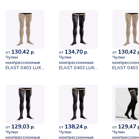
класса размер 2
размер 3 рост 2
класса разм
рост 1 черный
карамель
рост 2 песо
130,42
134,70
130,42
р.
р.
р
от
от
от
Чулки
Чулки
Чулки
компрессионные
компрессионные
компрессио
ELAST 0403 LUX
ELAST 0403 LUX
ELAST 0403
без мыска II
без мыска II
без мыска II
класса размер 4
класса размер 3
класса разм
рост 2 песочный
рост 2 черный
рост 1 песо
129,03
138,24
129,47
р.
р.
р
от
от
от
Чулки
Чулки
Чулки
компрессионные
компрессионные
компрессион