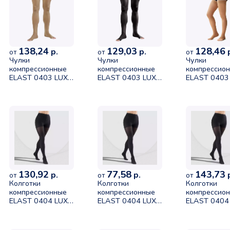
138,24
129,03
128,46
р.
р.
р
от
от
от
Чулки
Чулки
Чулки
компрессионные
компрессионные
компрессио
ELAST 0403 LUX
ELAST 0403 LUX
ELAST 0403
без мыска II
без мыска II
без мыска II
класса
класса размер 5
класса
компрессии (23-
рост 2 черный
компрессии 
32mmHg)
32mmHg)
карамель размер
карамель ра
4 рост 1
2 рост 2
130,92
77,58
143,73
р.
р.
р
от
от
от
Колготки
Колготки
Колготки
компрессионные
компрессионные
компрессио
ELAST 0404 LUX
ELAST 0404 LUX
ELAST 0404
1 класса (18-
1 класса (18-
1 класса (18
21mmHg) черный
21mmHg) черный
21mmHg) че
размер 2 рост 1
размер 2 рост 2
размер 3 рос