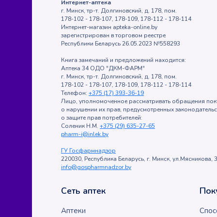
Интернет-аптека
г. Минск, тр-т. Долгиновский, д. 178, пом.
178-102 - 178-107, 178-109, 178-112 - 178-114
Интернет-магазин apteka-online.by
зарегистрирован в торговом реестре
Республики Беларусь 26.05.2023 №558293
Книга замечаний и предложений находится:
Аптека 34 ОДО "ДКМ-ФАРМ"
г. Минск, тр-т. Долгиновский, д. 178, пом.
178-102 - 178-107, 178-109, 178-112 - 178-114
Телефон:
+375 (17) 393-36-19
Лицо, уполномоченное рассматривать обращения пок
о нарушении их прав, предусмотренных законодатель
о защите прав потребителей:
Соленик Н.М.
+375 (29) 635-27-65
pharm-i@inlek.by
ГУ Госфармнадзор
220030, Республика Беларусь, г. Минск, ул.Мясникова, 3
info@gospharmnadzor.by
Сеть аптек
Пок
Аптеки
Спос