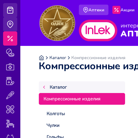
Аптеки
Акции
Корзина
Аптеки
Акции
Лекарственные препараты
Каталог
Компрессионные изделия
Компрессионные из
Аптечка
Витамины и БАДы
Каталог
Медицинская техника
Компрессионные изделия
Медицинские изделия
Колготы
Уход за больными
Чулки
Гольфы
Оптика