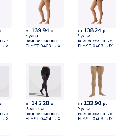
139,94
138,24
.
р.
р.
от
от
Чулки
Чулки
нные
компрессионные
компрессионные
 LUX
ELAST 0403 LUX
ELAST 0403 LUX
без мыска II
без мыска II
класса
класса
(23-
компрессии (23-
компрессии (23-
32mmHg)
32mmHg)
змер
карамель размер
карамель размер
3 рост 1
3 рост 2
145,28
132,90
.
р.
р.
от
от
Колготки
Чулки
нные
компрессионные
компрессионные
 LUX
ELAST 0404 LUX
ELAST 0403 LUX
-
1 класса (18-
без мыска I класс
рный
21mmHg) черный
размер 4 рост 1
т 1
размер 4 рост 2
карамель