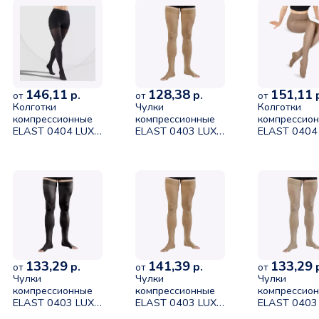
146,11
128,38
151,11
р.
р.
р
от
от
от
Колготки
Чулки
Колготки
компрессионные
компрессионные
компрессио
ELAST 0404 LUX
ELAST 0403 LUX
ELAST 0404
1 класса (18-
без мыска I класс
2 класс (23-
21mmHg) черный
размер 4 рост 2
32mmHg)
размер 5 рост 1
карамель
песочный ра
4 рост 1
133,29
141,39
133,29
р.
р.
р
от
от
от
Чулки
Чулки
Чулки
компрессионные
компрессионные
компрессио
ELAST 0403 LUX
ELAST 0403 LUX
ELAST 0403
без мыска II
без мыска I класс
без мыска II