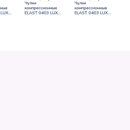
Чулки
Чулки
нные
компрессионные
компрессионные
 LUX
ELAST 0403 LUX
ELAST 0403 LUX
без мыска II
без мыска II
класса
класса размер 4
(23-
компрессии (23-
рост 1 черный
32mmHg)
змер
карамель размер
5 рост 2