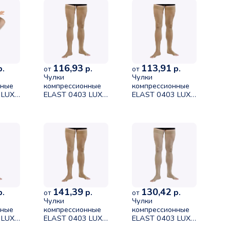
116,93
113,91
.
р.
р.
от
от
Чулки
Чулки
нные
компрессионные
компрессионные
 LUX
ELAST 0403 LUX
ELAST 0403 LUX
без мыска I класс
без мыска I класс
размер 5 рост 2
размер 5 рост 1
змер
карамель
карамель
141,39
130,42
.
р.
р.
от
от
Чулки
Чулки
нные
компрессионные
компрессионные
 LUX
ELAST 0403 LUX
ELAST 0403 LUX
без мыска I класс
без мыска II