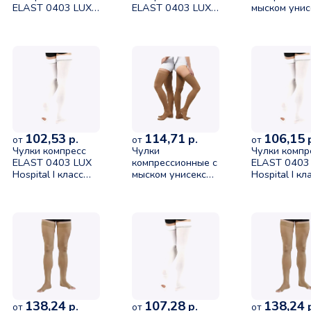
ELAST 0403 LUX
ELAST 0403 LUX
мыском унис
без мыска II
без мыска II
ELAST 0403 
класса размер 2
класса размер 3
класс компр
рост 2 черный
рост 1 черный
(18-21 mmH
черный разм
рост 1
102,53
114,71
106,15
р.
р.
р
от
от
от
Чулки компресс
Чулки
Чулки компр
ELAST 0403 LUX
компрессионные с
ELAST 0403
Hospital I класс
мыском унисекс
Hospital I кл
компрессии
ELAST 0403 LUX I
компрессии
размер 2 рост 1 с
класс компрессии
размер 3 рос
открытой зоной
(18-21 mmHg)
открытой зо
контроля на стопе
песочный размер
контроля на
5 рост 2
138,24
107,28
138,24
р.
р.
р
от
от
от