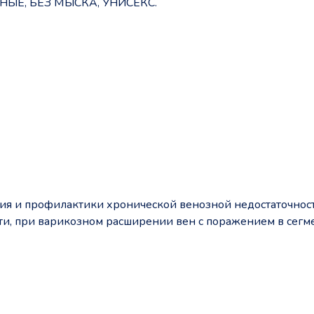
Е, БЕЗ МЫСКА, УНИСЕКС.
ия и профилактики хронической венозной недостаточност
сти, при варикозном расширении вен с поражением в сегм
а