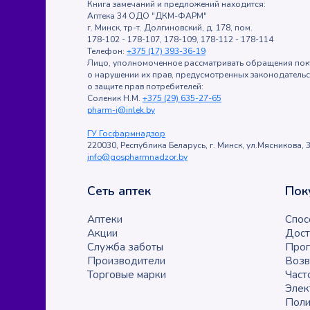
Книга замечаний и предложений находится:
Аптека 34 ОДО "ДКМ-ФАРМ"
г. Минск, тр-т. Долгиновский, д. 178, пом.
178-102 - 178-107, 178-109, 178-112 - 178-114
Телефон:
+375 (17) 393-36-19
Лицо, уполномоченное рассматривать обращения пок
о нарушении их прав, предусмотренных законодатель
о защите прав потребителей:
Соленик Н.М.
+375 (29) 635-27-65
pharm-i@inlek.by
ГУ Госфармнадзор
220030, Республика Беларусь, г. Минск, ул.Мясникова, 3
info@gospharmnadzor.by
Сеть аптек
Пок
Аптеки
Спос
Акции
Дост
Служба заботы
Прог
Производители
Возв
Торговые марки
Част
Элек
Поли