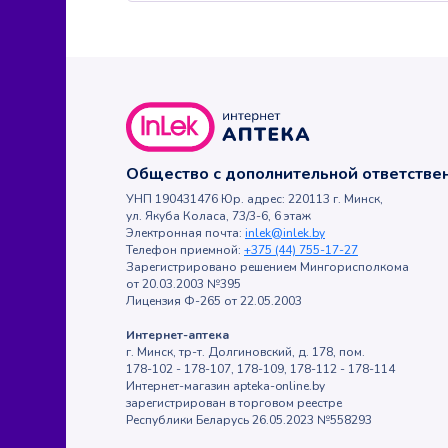
Общество с дополнительной ответств
УНП 190431476 Юр. адрес: 220113 г. Минск,
ул. Якуба Коласа, 73/3-6, 6 этаж
Электронная почта:
inlek@inlek.by
Телефон приемной:
+375 (44) 755-17-27
Зарегистрировано решением Мингорисполкома
от 20.03.2003 №395
Лицензия Ф-265 от 22.05.2003
Интернет-аптека
г. Минск, тр-т. Долгиновский, д. 178, пом.
178-102 - 178-107, 178-109, 178-112 - 178-114
Интернет-магазин apteka-online.by
зарегистрирован в торговом реестре
Республики Беларусь 26.05.2023 №558293