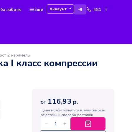
Аккаунт
ба заботы
Ещё
481
ост 2 карамель
а I класс компрессии
116,93
р.
от
Цена может меняться в зависимости
от аптеки и способа доставки