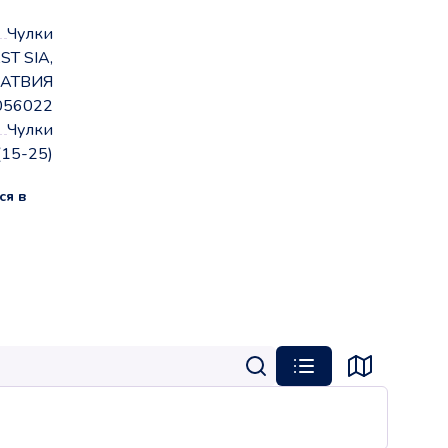
Чулки
ST SIA,
АТВИЯ
056022
Чулки
(15-25)
ся в