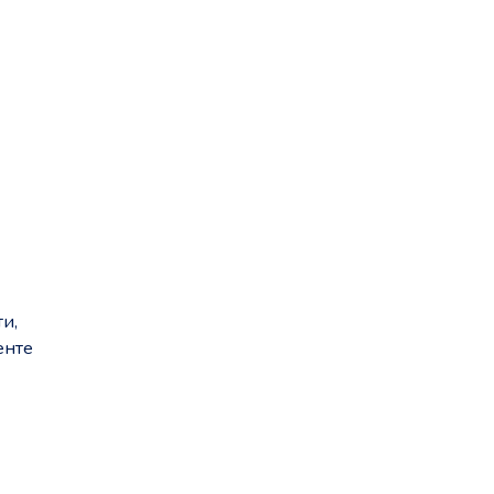
и,
енте