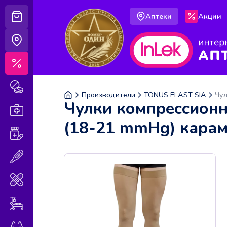
Аптеки
Акции
Корзина
Аптеки
Акции
Лекарственные препараты
Производители
TONUS ELAST SIA
Чул
Чулки компрессионн
Аптечка
(18-21 mmHg) карам
Витамины и БАДы
Медицинская техника
Медицинские изделия
Уход за больными
Оптика