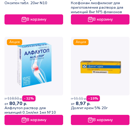
Окситен табл. 20мг N10
Ксефокам лиофилизат для
приготовления раствора для
инъекций 8мг №5 флаконов
В корзину
В корзину
Акция
Акция
118,50
11,11
- 32%
- 19%
р.
р.
от
от
80,70
8,97
р.
р.
от
от
Алфлутоп раствор для
Долгит крем 5% 20г
инъекций 0,1мл/мл 1мл №10
В корзину
В корзину