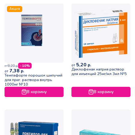
Акция
5,20
р.
от
8,20
- 10%
р.
от
Диклофенак натрия раствор
7,38
р.
от
для инъекций 25мг/мл 3мл №5
Темпафорте порошок шипучий
для приг. раствора внутрь
1000мг №10
В корзину
В корзину