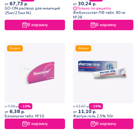
67,73
30,24
р.
р.
от
от
GO-ON раствор для инъекций
Только по рецепту
Фебуксостат-ЛФ табл. 80 мг
25мг/2.5мл N1
№28
В корзину
В корзину
Акция
Акция
7,09
13,67
- 10%
- 19%
р.
р.
от
от
6,38
11,10
р.
р.
от
от
Бенальгин табл. №10
Фастум гель 2,5% 50г
В корзину
В корзину