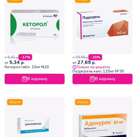
6,42
39,06
- 17%
- 29%
р.
р.
от
от
5,34
27,69
р.
р.
от
от
Кеторол табл. 10мг N20
Только по рецепту
Подагрель капс 120мг №30
В корзину
В корзину
Акция
Акция