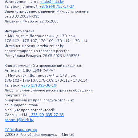
Электронная почта:
inlek@inlek.by
Телефон приемной:
+375 (44) 755-17-27
Зарегистрировано решением Мингорисполкома
от 20.03.2003 №395
Лицензия Ф-265 от 22.05.2003
Интернет-аптека
г. Минск, тр-т. Долгиновский, д. 178, пом.
178-102 - 178-107, 178-109, 178-112 - 178-114
Интернет-магазин apteka-online.by
зарегистрирован в торговом реестре
Республики Беларусь 26.05.2023 №558293
Книга замечаний и предложений находится:
Аптека 34 ОДО "ДКМ-ФАРМ"
г. Минск, тр-т. Долгиновский, д. 178, пом.
178-102 - 178-107, 178-109, 178-112 - 178-114
Телефон:
+375 (17) 393-36-19
Лицо, уполномоченное рассматривать обращения
покупателей
о нарушении их прав, предусмотренных
законодательством
о защите прав потребителей:
Соленик Н.М.
+375 (29) 635-27-65
pharm-i@inlek.by
ГУ Госфармнадзор
220030, Республика Беларусь, г. Минск,