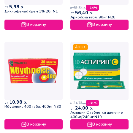
5,98
р.
от
65,84
- 14%
р.
от
Диклофенак крем 1% 20г N1
56,40
р.
от
Аркоксиа табл. 90мг N28
В корзину
В корзину
Акция
10,98
р.
от
34,75
- 31%
р.
от
Ибуфлекс 400 табл. 400мг N30
24,00
р.
от
Аспирин С таблетки шипучие
400мг/240мг N10
В корзину
В корзину