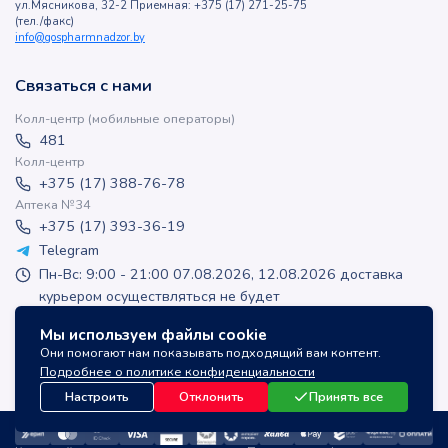
ул.Мясникова, 32-2 Приемная: +375 (17) 271-25-75
(тел./факс)
info@gospharmnadzor.by
Связаться с нами
Колл-центр (мобильные операторы)
481
Колл-центр
+375 (17) 388-76-78
Аптека №34
+375 (17) 393-36-19
Telegram
Пн-Вс: 9:00 - 21:00 07.08.2026, 12.08.2026 доставка
курьером осуществляться не будет
apteka-online@inlek.by
Мы используем файлы cookie
inlek_apteka
Они помогают нам показывать подходящий вам контент.
inlek_apteka
Подробнее о политике конфиденциальности
Настроить
Отклонить
Принять все