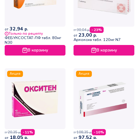
32,94
р.
от
30,04
- 23%
р.
от
Только по рецепту
23,00
р.
от
ФЕБУКСОСТАТ-ЛФ табл. 80мг
Аркоксиа табл. 120мг N7
N30
В корзину
В корзину
Акция
Акция
20,35
108,35
- 11%
- 10%
р.
р.
от
от
18,05
97,52
р.
р.
от
от