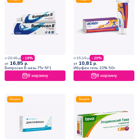
20,46
15,19
- 18%
- 29%
р.
р.
от
от
16,85
10,81
р.
р.
от
от
Випросал В мазь 75г №1
Ибуфен гель 10% 50г
В корзину
В корзину
Акция
Акция