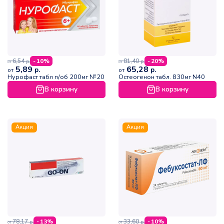
6,54
81,40
- 10%
- 20%
р.
р.
от
от
5,89
65,28
р.
р.
от
от
Нурофаст табл п/об 200мг №20
Остеогенон табл. 830мг N40
В корзину
В корзину
Акция
Акция
78,17
33,60
- 13%
- 10%
р.
р.
от
от