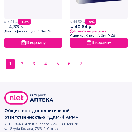
4,81
44,52
- 10%
- 9%
р.
р.
от
от
4,33
40,64
р.
р.
от
от
Диклофенак супп. 50мг N6
Только по рецепту
Аденурик табл. 80мг N28
В корзину
В корзину
1
2
3
4
5
6
7
Общество с дополнительной
ответственностью «ДКМ-ФАРМ»
УНП 190431476 Юр. адрес: 220113 г. Минск,
ул. Якуба Коласа, 73/3-6, 6 этаж