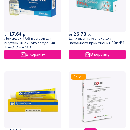
17,64
26,78
р.
р.
от
от
Локсидол-Реб раствор для
Диклоран плюс гель для
внутримышечного введения
наружного применения 30г №1
15мг/1,5мл №3
В корзину
В корзину
Акция