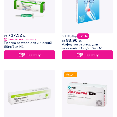
717,92
р.
от
116,95
- 28%
р.
от
Только по рецепту
83,90
р.
от
Пролиа раствор для инъекций
Алфлутоп раствор для
60мг/1мл N1
инъекций 0.1мл/мл 2мл N5
В корзину
В корзину
Акция