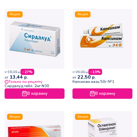
Акция
Акция
18,39
26,00
- 27%
- 13%
р.
р.
от
от
13,44
22,50
р.
р.
от
от
Капсикам мазь 50г №1
Только по рецепту
Сирдалуд табл. 2мг N30
В корзину
В корзину
Акция
Акция