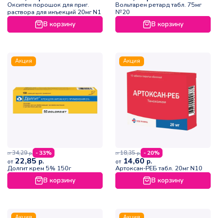
Окситен порошок для приг.
Вольтарен ретард табл. 75мг
раствора для инъекций 20мг N1
№20
В корзину
В корзину
Акция
Акция
34,29
18,35
- 33%
- 20%
р.
р.
от
от
22,85
14,60
р.
р.
от
от
Долгит крем 5% 150г
Артоксан-РЕБ табл. 20мг N10
В корзину
В корзину
Акция
Акция