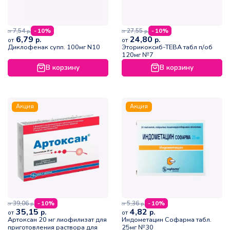
7,54
27,55
- 10%
- 10%
р.
р.
от
от
6,79
24,80
р.
р.
от
от
Диклофенак супп. 100мг N10
Эторикоксиб-ТЕВА табл п/об
120мг №7
В корзину
В корзину
Акция
Акция
39,06
5,36
- 10%
- 10%
р.
р.
от
от
35,15
4,82
р.
р.
от
от
Артоксан 20 мг лиофилизат для
Индометацин Софарма табл.
приготовления раствора для
25мг №30