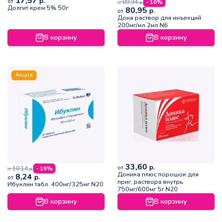
17,57
р.
от
89,94
- 10%
р.
от
Долгит крем 5% 50г
80,95
р.
от
Дона раствор для инъекций
200мг/мл 2мл N6
В корзину
В корзину
Акция
33,60
р.
от
10,14
- 19%
р.
от
Доника плюс порошок для
8,24
р.
от
приг. раствора внутрь
Ибуклин табл. 400мг/325мг N20
750мг/600мг 5г N20
В корзину
В корзину