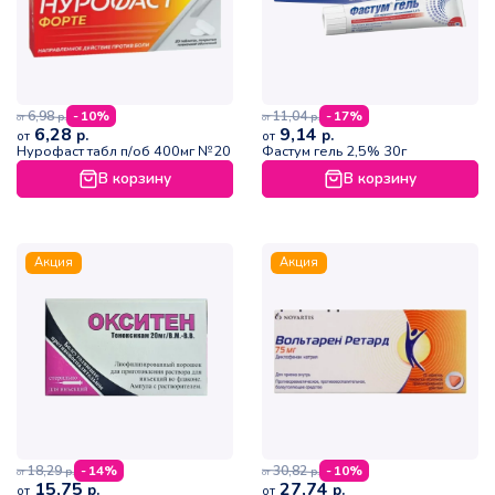
6,98
11,04
- 10%
- 17%
р.
р.
от
от
6,28
9,14
р.
р.
от
от
Нурофаст табл п/об 400мг №20
Фастум гель 2,5% 30г
В корзину
В корзину
Акция
Акция
18,29
30,82
- 14%
- 10%
р.
р.
от
от
15,75
27,74
р.
р.
от
от