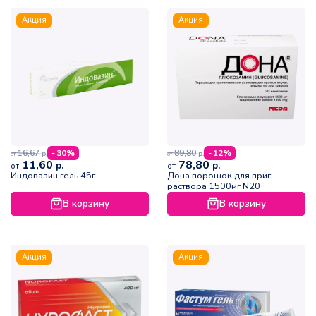
Акция
Акция
16,67
89,80
- 30%
- 12%
р.
р.
от
от
11,60
78,80
р.
р.
от
от
Индовазин гель 45г
Дона порошок для приг.
раствора 1500мг N20
В корзину
В корзину
Акция
Акция