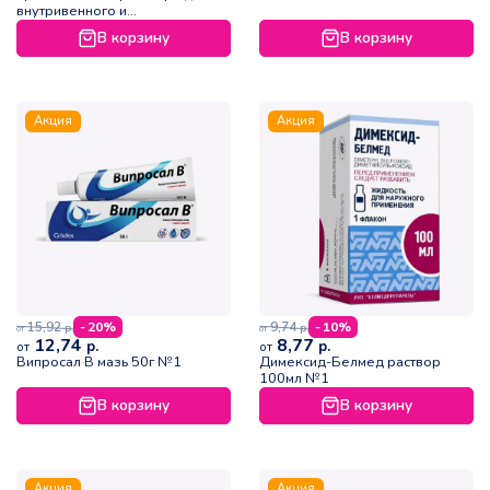
внутривенного и
внутримышечного введения
В корзину
В корзину
№3
Акция
Акция
15,92
9,74
- 20%
- 10%
р.
р.
от
от
12,74
8,77
р.
р.
от
от
Випросал В мазь 50г №1
Димексид-Белмед раствор
100мл №1
В корзину
В корзину
Акция
Акция