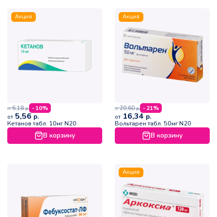
Акция
Акция
6,18
20,60
- 10%
- 21%
р.
р.
от
от
5,56
16,34
р.
р.
от
от
Кетанов табл. 10мг N20
Вольтарен табл. 50мг N20
В корзину
В корзину
Акция