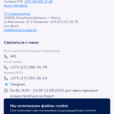
Соленик Н.М.
+375 (29) 635-27-65
pharm-i@inlek.by
ГУ Госфармнадзор
220030, Республика Беларусь, г. Минск,
ул.Мясникова, 32-2 Приемная: +375 (17) 271-25-75
(тел./факс)
info@gospharmnadzor.by
Связаться с нами
Колл-центр (мобильные операторы)
481
Колл-центр
+375 (17) 388-76-78
Аптека №34
+375 (17) 393-36-19
Telegram
Пн-Вс: 9:00 - 21:00 12.08.2026 доставка курьером
осуществляться не будет
apteka-online@inlek.by
Мы используем файлы cookie
inlek_apteka
Они помогают нам показывать подходящий вам контент.