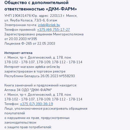
Общество с дополнительной
ответственностью «ДКМ-ФАРМ»
УНП 190431476 Юр. адрес: 220113 г. Минск,
ул. Якуба Коласа, 73/3-6, 6 этаж
Электронная почта:
inlek@inlek.by
Телефон приемной:
+375 (44) 755-17-27
Зарегистрировано решением Мингорисполкома
от 20.03.2003 №395
Лицензия Ф-265 от 22.05.2003
Интернет-аптека
г. Минск, тр-т. Долгиновский, д. 178, пом.
178-102 - 178-107, 178-109, 178-112 - 178-114
Интернет-магазин apteka-online.by
зарегистрирован в торговом реестре
Республики Беларусь 26.05.2023 №558293
Книга замечаний и предложений находится:
Аптека 34 ОДО "ДКМ-ФАРМ"
г. Минск, тр-т. Долгиновский, д. 178, пом.
178-102 - 178-107, 178-109, 178-112 - 178-114
Телефон:
+375 (17) 393-36-19
Лицо, уполномоченное рассматривать обращения
покупателей
о нарушении их прав, предусмотренных
законодательством
о защите прав потребителей: