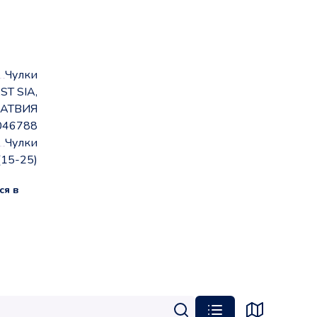
Чулки
ST SIA,
АТВИЯ
046788
Чулки
(15-25)
ся в