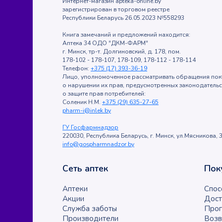
Интернет-магазин apteka-online.by
зарегистрирован в торговом реестре
Республики Беларусь 26.05.2023 №558293
Книга замечаний и предложений находится:
Аптека 34 ОДО "ДКМ-ФАРМ"
г. Минск, тр-т. Долгиновский, д. 178, пом.
178-102 - 178-107, 178-109, 178-112 - 178-114
Телефон:
+375 (17) 393-36-19
Лицо, уполномоченное рассматривать обращения пок
о нарушении их прав, предусмотренных законодатель
о защите прав потребителей:
Соленик Н.М.
+375 (29) 635-27-65
pharm-i@inlek.by
ГУ Госфармнадзор
220030, Республика Беларусь, г. Минск, ул.Мясникова, 3
info@gospharmnadzor.by
Сеть аптек
Пок
Аптеки
Спос
Акции
Дост
Служба заботы
Прог
Производители
Возв