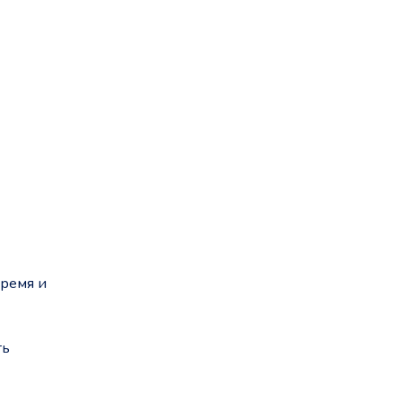
время и
ть