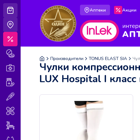
Аптеки
Акции
Корзина
Аптеки
Акции
Лекарственные препараты
Производители
TONUS ELAST SIA
Чул
Чулки компрессионн
Аптечка
LUX Hospital I клас
Витамины и БАДы
Медицинская техника
Медицинские изделия
Уход за больными
Оптика