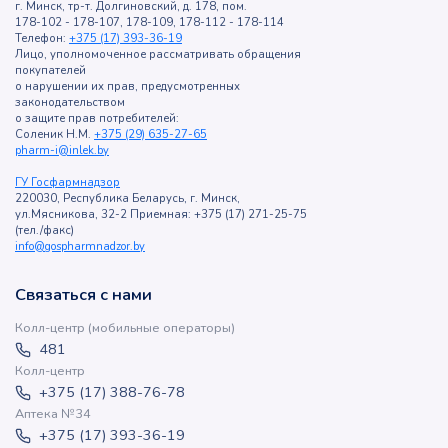
г. Минск, тр-т. Долгиновский, д. 178, пом.
178-102 - 178-107, 178-109, 178-112 - 178-114
Телефон:
+375 (17) 393-36-19
Лицо, уполномоченное рассматривать обращения
покупателей
о нарушении их прав, предусмотренных
законодательством
о защите прав потребителей:
Соленик Н.М.
+375 (29) 635-27-65
pharm-i@inlek.by
ГУ Госфармнадзор
220030, Республика Беларусь, г. Минск,
ул.Мясникова, 32-2 Приемная: +375 (17) 271-25-75
(тел./факс)
info@gospharmnadzor.by
Связаться с нами
Колл-центр (мобильные операторы)
481
Колл-центр
+375 (17) 388-76-78
Аптека №34
+375 (17) 393-36-19