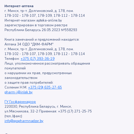
Интернет-аптека
г. Минск, тр-т. Долгиновский, д. 178, пом.
178-102 - 178-107, 178-109, 178-112 - 178-114
Интернет-магазин apteka-online.by
зарегистрирован в торговом реестре
Республики Беларусь 26.05.2023 №558293
Книга замечаний и предложений находится:
Аптека 34 ОДО "ДКМ-ФАРМ"
г. Минск, тр-т. Долгиновский, д. 178, пом.
178-102 - 178-107, 178-109, 178-112 - 178-114
Телефон:
+375 (17) 393-36-19
Лицо, уполномоченное рассматривать обращения
покупателей
о нарушении их прав, предусмотренных
законодательством
о защите прав потребителей:
Соленик Н.М.
+375 (29) 635-27-65
pharm-i@inlek.by
ГУ Госфармнадзор
220030, Республика Беларусь, г. Минск,
ул.Мясникова, 32-2 Приемная: +375 (17) 271-25-75
(тел./факс)
info@gospharmnadzor.by