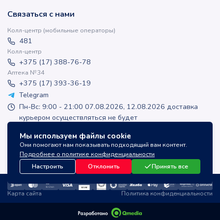
Связаться с нами
Колл-центр (мобильные операторы)
481
Колл-центр
+375 (17) 388-76-78
Аптека №34
+375 (17) 393-36-19
Telegram
Пн-Вс: 9:00 - 21:00 07.08.2026, 12.08.2026 доставка
курьером осуществляться не будет
apteka-online@inlek.by
Мы используем файлы cookie
inlek_apteka
Они помогают нам показывать подходящий вам контент.
inlek_apteka
Подробнее о политике конфиденциальности
Настроить
Отклонить
Принять все
Карта сайта
Политика конфиденциальности