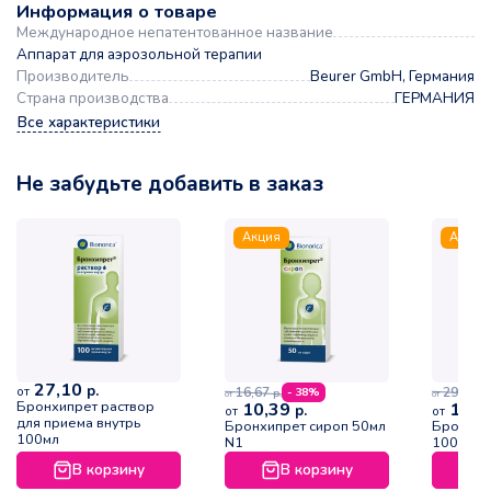
Информация о товаре
Международное непатентованное название
Аппарат для аэрозольной терапии
Производитель
Beurer GmbH, Германия
Страна производства
ГЕРМАНИЯ
Все характеристики
Не забудьте добавить в заказ
Акция
Акция
27,10
р.
от
16,67
29,48
- 38%
р.
р.
от
от
Бронхипрет раствор
10,39
17,9
р.
от
от
для приема внутрь
Бронхипрет сироп 50мл
Бронхип
100мл
N1
100мл N
В корзину
В корзину