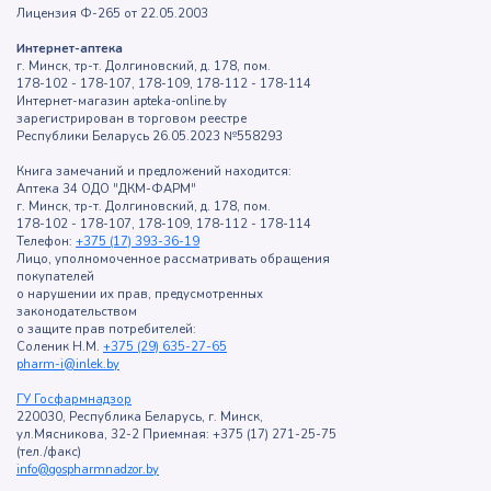
Лицензия Ф-265 от 22.05.2003
Интернет-аптека
г. Минск, тр-т. Долгиновский, д. 178, пом.
178-102 - 178-107, 178-109, 178-112 - 178-114
Интернет-магазин apteka-online.by
зарегистрирован в торговом реестре
Республики Беларусь 26.05.2023 №558293
Книга замечаний и предложений находится:
Аптека 34 ОДО "ДКМ-ФАРМ"
г. Минск, тр-т. Долгиновский, д. 178, пом.
178-102 - 178-107, 178-109, 178-112 - 178-114
Телефон:
+375 (17) 393-36-19
Лицо, уполномоченное рассматривать обращения
покупателей
о нарушении их прав, предусмотренных
законодательством
о защите прав потребителей:
Соленик Н.М.
+375 (29) 635-27-65
pharm-i@inlek.by
ГУ Госфармнадзор
220030, Республика Беларусь, г. Минск,
ул.Мясникова, 32-2 Приемная: +375 (17) 271-25-75
(тел./факс)
info@gospharmnadzor.by