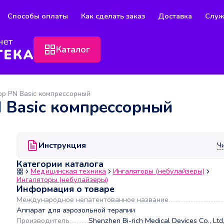
Способы оплаты
Как сделать заказ
Доставка
Служ
Каталог
тор PN Basic компрессорный
N Basic компрессорный
Инструкция
Ч
Категории каталога
Медицинская техника
Ингаляторы (небулайзеры)
Ингаляторы (небулайзеры)
Информация о товаре
Международное непатентованное название
Аппарат для аэрозольной терапии
Производитель
Shenzhen Bi-rich Medical Devices Co., Lt