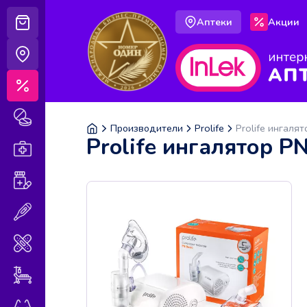
Аптеки
Акции
Корзина
Аптеки
Акции
Лекарственные препараты
Производители
Prolife
Prolife ингаля
Prolife ингалятор P
Аптечка
Витамины и БАДы
Медицинская техника
Медицинские изделия
Уход за больными
Оптика