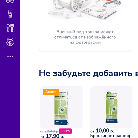
Гигиена и косметика
Диетическое питание
Внешний вид товара может
отличаться от изображённого
Мама и малыш
на фотографии
Не забудьте добавить 
Акция
10,00
р.
29,48
- 39%
от
р.
от
17,90
Бронхипрет раствор
р.
от