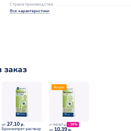
Страна производства
Все характеристики
в заказ
Акция
27,10
р.
16,67
от
- 38%
р.
от
Бронхипрет раствор
10,39
р.
от