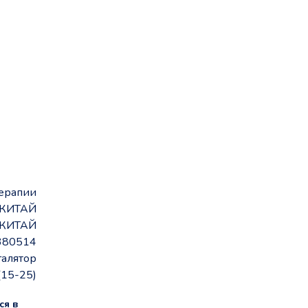
терапии
d, КИТАЙ
КИТАЙ
380514
алятор
(15-25)
ся в