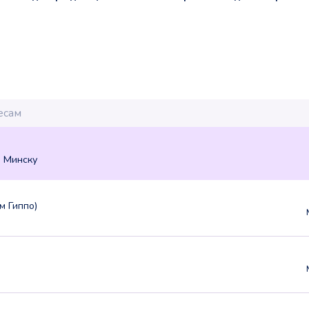
о Минску
/м Гиппо)