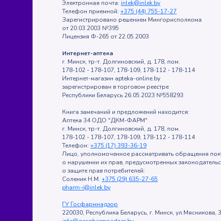
Электронная почта:
inlek@inlek.by
Телефон приемной:
+375 (44) 755-17-27
Зарегистрировано решением Мингорисполкома
от 20.03.2003 №395
Лицензия Ф-265 от 22.05.2003
Интернет-аптека
г. Минск, тр-т. Долгиновский, д. 178, пом.
178-102 - 178-107, 178-109, 178-112 - 178-114
Интернет-магазин apteka-online.by
зарегистрирован в торговом реестре
Республики Беларусь 26.05.2023 №558293
Книга замечаний и предложений находится:
Аптека 34 ОДО "ДКМ-ФАРМ"
г. Минск, тр-т. Долгиновский, д. 178, пом.
178-102 - 178-107, 178-109, 178-112 - 178-114
Телефон:
+375 (17) 393-36-19
Лицо, уполномоченное рассматривать обращения пок
о нарушении их прав, предусмотренных законодатель
о защите прав потребителей:
Соленик Н.М.
+375 (29) 635-27-65
pharm-i@inlek.by
ГУ Госфармнадзор
220030, Республика Беларусь, г. Минск, ул.Мясникова, 3
info@gospharmnadzor.by