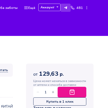
Аккаунт
ба заботы
Ещё
481
итать
129,63
р.
от
Цена может меняться в зависимости
от аптеки и способа доставки
Купить в 1 клик
d, КИТАЙ
Товар есть в наличии