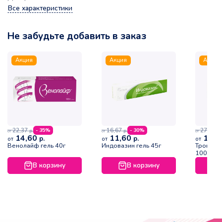
Все характеристики
Не забудьте добавить в заказ
Акция
Акция
Акция
22,37
16,67
27,79
- 35%
- 30%
р.
р.
р.
от
от
от
14,60
11,60
19,1
р.
р.
от
от
от
Венолайф гель 40г
Индовазин гель 45г
Троксев
100г
В корзину
В корзину