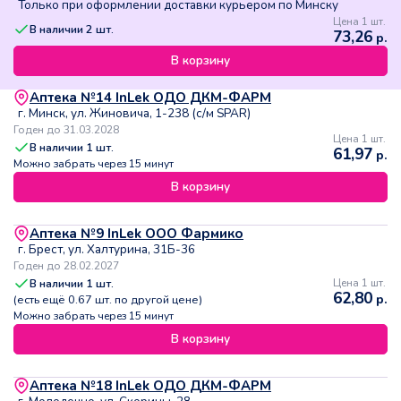
Только при оформлении доставки курьером по Минску
Цена 1 шт.
В наличии
2
шт.
73,26
р.
В корзину
Аптека №14 InLek ОДО ДКМ-ФАРМ
г. Минск, ул. Жиновича, 1-238 (с/м SPAR)
Годен до 31.03.2028
Цена 1 шт.
В наличии
1
шт.
61,97
р.
Можно забрать через 15 минут
В корзину
Аптека №9 InLek ООО Фармико
г. Брест, ул. Халтурина, 31Б-36
Годен до 28.02.2027
В наличии
1
шт.
Цена 1 шт.
62,80
р.
(есть ещё
0.67
шт. по другой цене)
Можно забрать через 15 минут
В корзину
Аптека №18 InLek ОДО ДКМ-ФАРМ