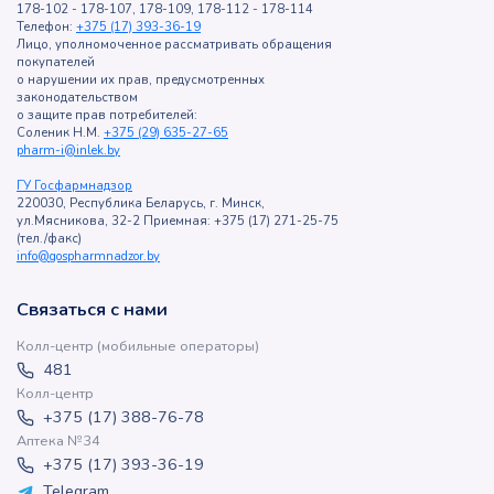
178-102 - 178-107, 178-109, 178-112 - 178-114
Телефон:
+375 (17) 393-36-19
Лицо, уполномоченное рассматривать обращения
покупателей
о нарушении их прав, предусмотренных
законодательством
о защите прав потребителей:
Соленик Н.М.
+375 (29) 635-27-65
pharm-i@inlek.by
ГУ Госфармнадзор
220030, Республика Беларусь, г. Минск,
ул.Мясникова, 32-2 Приемная: +375 (17) 271-25-75
(тел./факс)
info@gospharmnadzor.by
Связаться с нами
Колл-центр (мобильные операторы)
481
Колл-центр
+375 (17) 388-76-78
Аптека №34
+375 (17) 393-36-19
Telegram