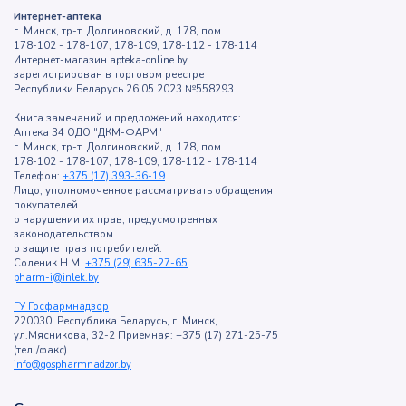
Интернет-аптека
г. Минск, тр-т. Долгиновский, д. 178, пом.
178-102 - 178-107, 178-109, 178-112 - 178-114
Интернет-магазин apteka-online.by
зарегистрирован в торговом реестре
Республики Беларусь 26.05.2023 №558293
Книга замечаний и предложений находится:
Аптека 34 ОДО "ДКМ-ФАРМ"
г. Минск, тр-т. Долгиновский, д. 178, пом.
178-102 - 178-107, 178-109, 178-112 - 178-114
Телефон:
+375 (17) 393-36-19
Лицо, уполномоченное рассматривать обращения
покупателей
о нарушении их прав, предусмотренных
законодательством
о защите прав потребителей:
Соленик Н.М.
+375 (29) 635-27-65
pharm-i@inlek.by
ГУ Госфармнадзор
220030, Республика Беларусь, г. Минск,
ул.Мясникова, 32-2 Приемная: +375 (17) 271-25-75
(тел./факс)
info@gospharmnadzor.by