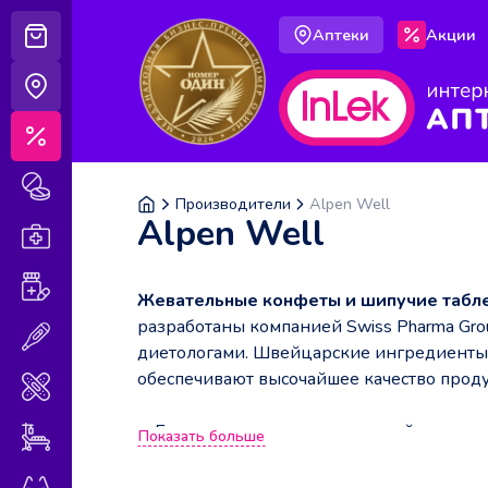
Аптеки
Акции
Корзина
Аптеки
Акции
Лекарственные препараты
Производители
Alpen Well
Alpen Well
Аптечка
Витамины и БАДы
Жевательные конфеты и шипучие табл
разработаны компанией Swiss Pharma Gro
Медицинская техника
диетологами. Швейцарские ингредиенты 
обеспечивают высочайшее качество прод
Медицинские изделия
Без искусственных красителей и арома
Показать больше
Уход за больными
Без глютена.
Оптика