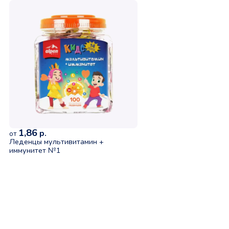
1,86
р.
от
Леденцы мультивитамин +
иммунитет №1