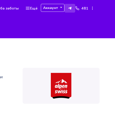
Аккаунт
ба заботы
Ещё
481
 и