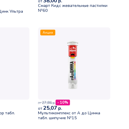
38,00
р.
от
Смарт Кидс жевательные пастилки
№60
Цинк Ультра
Акция
27,86
- 10%
р.
от
25,07
р.
от
р табл.
Мультикомплекс от А до Цинка
табл. шипучие №15