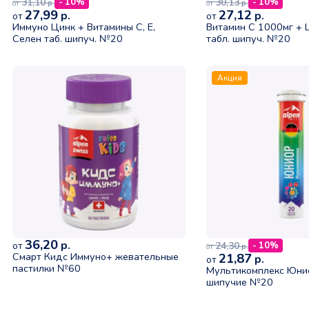
31,10
30,13
- 10%
- 10%
р.
р.
от
от
27,99
27,12
р.
р.
от
от
Иммуно Цинк + Витамины С, Е,
Витамин С 1000мг + 
Селен таб. шипуч. №20
табл. шипуч. №20
Акция
36,20
р.
24,30
от
- 10%
р.
от
Смарт Кидс Иммуно+ жевательные
21,87
р.
от
пастилки №60
Мультикомплекс Юнио
шипучие №20