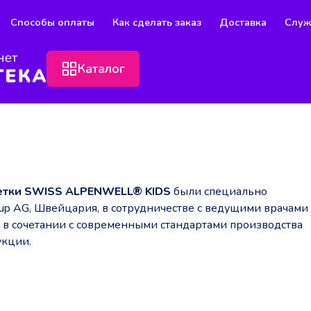
Способы оплаты
Как сделать заказ
Доставка
Служ
Каталог
етки SWISS ALPENWELL® KIDS
были специально
up AG, Швейцария, в сотрудничестве с ведущими врачами
в сочетании с современными стандартами производства
укции.
тизаторов.