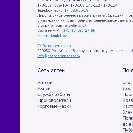
г. Минск, тр-т. Долгиновский, д. 178, пом.
178-102 - 178-107, 178-109, 178-112 - 178-114
Телефон:
+375 (17) 393-36-19
Лицо, уполномоченное рассматривать обращения пок
о нарушении их прав, предусмотренных законодатель
о защите прав потребителей:
Соленик Н.М.
+375 (29) 635-27-65
pharm-i@inlek.by
ГУ Госфармнадзор
220030, Республика Беларусь, г. Минск, ул.Мясникова, 3
info@gospharmnadzor.by
Сеть аптек
Пок
Аптеки
Спос
Акции
Дост
Служба заботы
Прог
Производители
Возв
Торговые марки
Част
Элек
Поли
данн
Публ