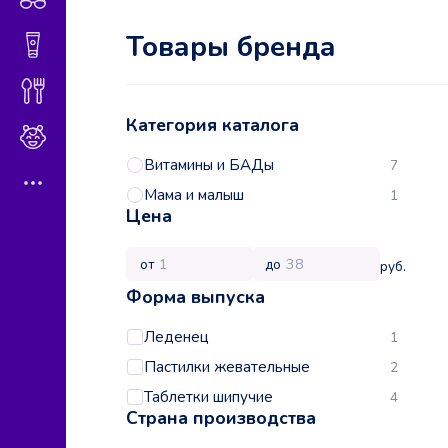
Без лактозы.
Товары бренда
Без консервантов.
Гигиена и косметика
Диетическое питание
Категория каталога
Мама и малыш
Витамины и БАДы
7
Мама и малыш
1
Цена
от
до
руб.
Форма выпуска
Леденец
1
Пастилки жевательные
2
Таблетки шипучие
4
Страна производства