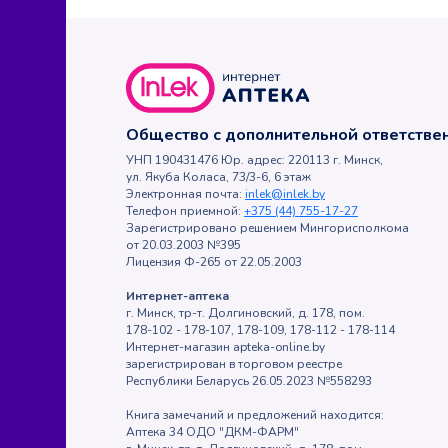
Общество с дополнительной ответств
УНП 190431476 Юр. адрес: 220113 г. Минск,
ул. Якуба Коласа, 73/3-6, 6 этаж
Электронная почта:
inlek@inlek.by
Телефон приемной:
+375 (44) 755-17-27
Зарегистрировано решением Мингорисполкома
от 20.03.2003 №395
Лицензия Ф-265 от 22.05.2003
Интернет-аптека
г. Минск, тр-т. Долгиновский, д. 178, пом.
178-102 - 178-107, 178-109, 178-112 - 178-114
Интернет-магазин apteka-online.by
зарегистрирован в торговом реестре
Республики Беларусь 26.05.2023 №558293
Книга замечаний и предложений находится:
Аптека 34 ОДО "ДКМ-ФАРМ"