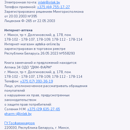
Электронная почта:
inlek@inlek.by
Телефон приемной:
+375 (44) 755-17-27
Зарегистрировано решением Мингорисполкома
от 20.03.2003 №395
Лицензия Ф-265 от 22.05.2003
Интернет-аптека
г. Минск, тр-т. Долгиновский, д. 178, пом.
178-102 - 178-107, 178-109, 178-112 - 178-114
Интернет-магазин apteka-online.by
зарегистрирован в торговом реестре
Республики Беларусь 26.05.2023 №558293
Книга замечаний и предложений находится:
Аптека 34 ОДО "ДКМ-ФАРМ"
г. Минск, тр-т. Долгиновский, д. 178, пом.
178-102 - 178-107, 178-109, 178-112 - 178-114
Телефон:
+375 (17) 393-36-19
Лицо, уполномоченное рассматривать обращения
покупателей
о нарушении их прав, предусмотренных
законодательством
о защите прав потребителей:
Соленик Н.М.
+375 (29) 635-27-65
pharm-i@inlek.by
ГУ Госфармнадзор
220030, Республика Беларусь, г. Минск,