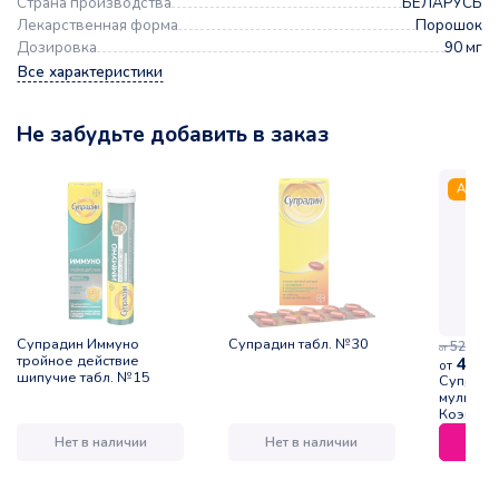
Страна производства
БЕЛАРУСЬ
Лекарственная форма
Порошок
Дозировка
90 мг
Все характеристики
Не забудьте добавить в заказ
Акция
Супрадин Иммуно
Супрадин табл. №30
52,00
р.
от
тройное действие
46,8
от
шипучие табл. №15
Супради
мультиви
Коэнзим
туба №1
Нет в наличии
Нет в наличии