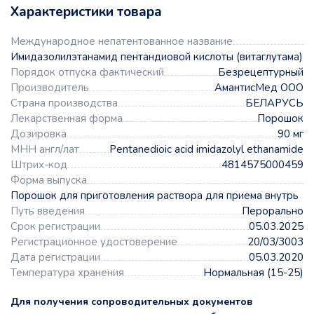
Характеристики товара
Международное непатентованное название
Имидазолилэтанамид пентандиовой кислоты (витаглутама)
Порядок отпуска фактический
Безрецептурный
Производитель
АмантисМед ООО
Страна производства
БЕЛАРУСЬ
Лекарственная форма
Порошок
Дозировка
90 мг
МНН англ/лат
Pentanedioic acid imidazolyl ethanamide
Штрих-код
4814575000459
Форма выпуска
Порошок для приготовления раствора для приема внутрь
Путь введения
Перорально
Срок регистрации
05.03.2025
Регистрационное удостоверение
20/03/3003
Дата регистрации
05.03.2020
Температура хранения
Нормальная (15-25)
Для получения сопроводительных документов