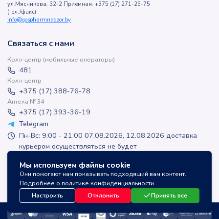
ул.Мясникова, 32-2 Приемная: +375 (17) 271-25-75
(тел./факс)
info@gospharmnadzor.by
Связаться с нами
Колл-центр (мобильные операторы)
481
Колл-центр
+375 (17) 388-76-78
Аптека №34
+375 (17) 393-36-19
Telegram
Пн-Вс: 9:00 - 21:00 07.08.2026, 12.08.2026 доставка
курьером осуществляться не будет
apteka-online@inlek.by
Мы используем файлы cookie
inlek_apteka
Они помогают нам показывать подходящий вам контент.
inlek_apteka
Подробнее о политике конфиденциальности
Настроить
Отклонить
Принять все