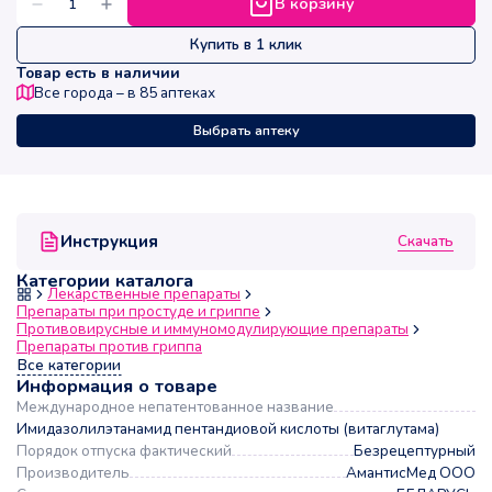
В корзину
Купить в 1 клик
Товар есть в наличии
Все города – в
85
аптеках
Выбрать аптеку
Скачать
Инструкция
Категории каталога
Лекарственные препараты
Препараты при простуде и гриппе
Противовирусные и иммуномодулирующие препараты
Препараты против гриппа
Все категории
Информация о товаре
Международное непатентованное название
Имидазолилэтанамид пентандиовой кислоты (витаглутама)
Порядок отпуска фактический
Безрецептурный
Производитель
АмантисМед ООО