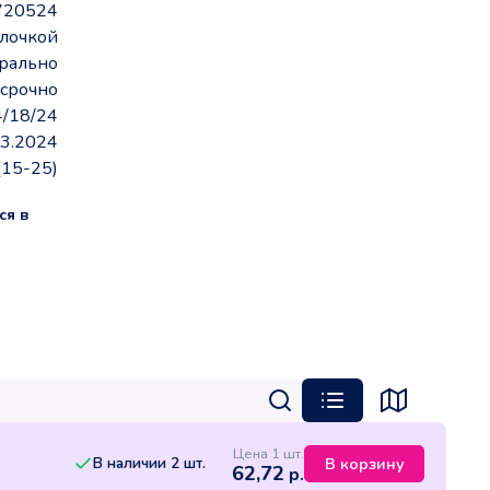
720524
олочкой
рально
срочно
/18/24
03.2024
(15-25)
ся в
Цена 1 шт.
В наличии
2
шт.
В корзину
62,72
р.