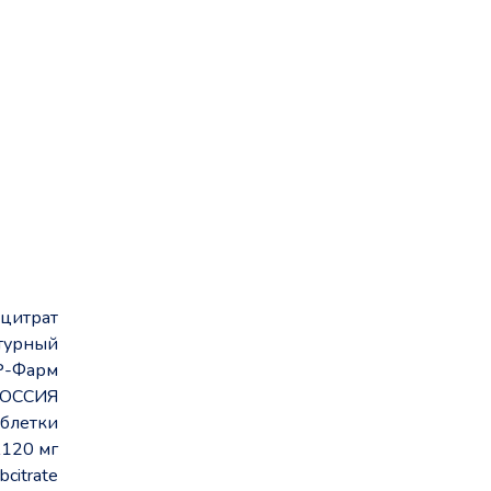
бцитрат
турный
Р-Фарм
ОССИЯ
аблетки
120 мг
bcitrate