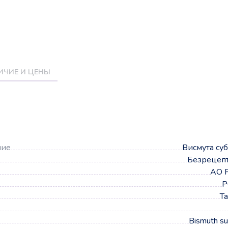
ИЧИЕ И ЦЕНЫ
а
ние
Висмута су
Безрецеп
АО 
Р
Т
Bismuth su