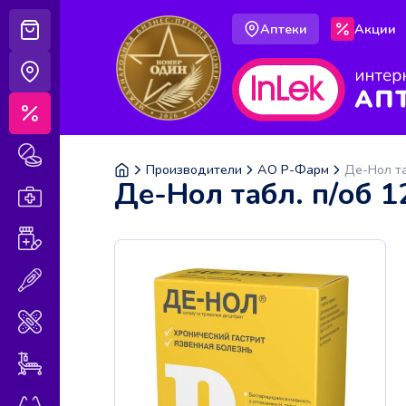
Аптеки
Акции
Корзина
Аптеки
Акции
Лекарственные препараты
Производители
АО Р-Фарм
Де-Нол т
Де-Нол табл. п/об 
Аптечка
Витамины и БАДы
Медицинская техника
Медицинские изделия
Уход за больными
Оптика