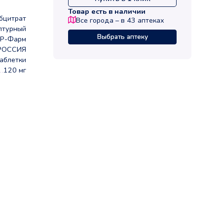
Товар есть в наличии
бцитрат
Все города – в
43
аптеках
птурный
Выбрать аптеку
 Р-Фарм
РОССИЯ
аблетки
120 мг