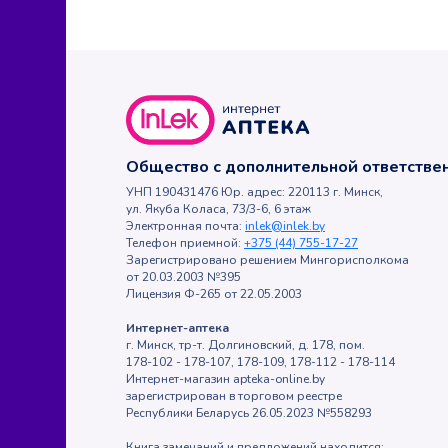
Общество с дополнительной ответств
УНП 190431476 Юр. адрес: 220113 г. Минск,
ул. Якуба Коласа, 73/3-6, 6 этаж
Электронная почта:
inlek@inlek.by
Телефон приемной:
+375 (44) 755-17-27
Зарегистрировано решением Мингорисполкома
от 20.03.2003 №395
Лицензия Ф-265 от 22.05.2003
Интернет-аптека
г. Минск, тр-т. Долгиновский, д. 178, пом.
178-102 - 178-107, 178-109, 178-112 - 178-114
Интернет-магазин apteka-online.by
зарегистрирован в торговом реестре
Республики Беларусь 26.05.2023 №558293
Книга замечаний и предложений находится: