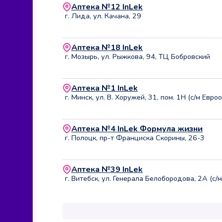
Аптека №12 InLek
г. Лида, ул. Качана, 29
Аптека №18 InLek
г. Мозырь, ул. Рыжкова, 94, ТЦ Бобровский
Аптека №1 InLek
г. Минск, ул. В. Хоружей, 31, пом. 1Н (с/м Евроо
Аптека №4 InLek Формула жизни
г. Полоцк, пр-т Франциска Скорины, 26-3
Аптека №39 InLek
г. Витебск, ул. Генерала Белобородова, 2А (с/м