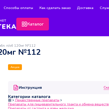
Способы оплаты
Как сделать заказ
Доставка
Служ
Каталог
абл. п/об 120мг №112
120мг №112
Акция
Инструкция
Ск
Категории каталога
Лекарственные препараты
Препараты для пищеварительного тракта и обмена веществ
Препараты от гастрита и язвы желудка