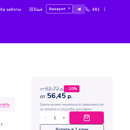
Аккаунт
ба заботы
Ещё
481
62,72
р.
-
10
%
от
56,45
р.
от
ачать
Цена может меняться в зависимости
от аптеки и способа доставки
Купить в 1 клик