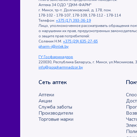
Аптека 34 ОДО "ДКМ-ФАРМ"
г. Минск, тр-т. Долгиновский, д. 178, пом.
178-102 - 178-107, 178-109, 178-112 - 178-114
Телефон:
+375 (17) 393-36-19
Лицо, уполномоченное рассматривать обращения пок
о нарушении их прав, предусмотренных законодатель
о защите прав потребителей:
Соленик Н.М.
+375 (29) 635-27-65
pharm-i@inlek.by
ГУ Госфармнадзор
220030, Республика Беларусь, г. Минск, ул.Мясникова, 3
info@gospharmnadzor.by
Сеть аптек
Пок
Аптеки
Спос
Акции
Дост
Служба заботы
Прог
Производители
Возв
Торговые марки
Част
Элек
Поли