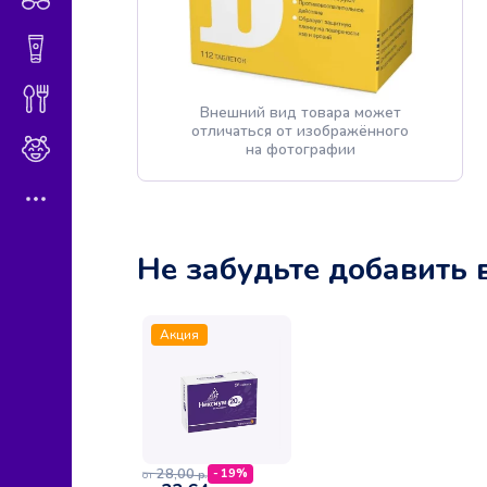
Гигиена и косметика
Диетическое питание
Внешний вид товара может
отличаться от изображённого
Мама и малыш
на фотографии
Не забудьте добавить 
Акция
28,00
- 19%
р.
от