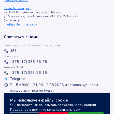
pharm-i@inlek.by
ГУ Госфармнадзор
220030, Республика Беларусь, г. Минск,
ул.Мясникова, 32-2 Приемная: +375 (17) 271-25-75
(тел./факс)
info@gospharmnadzor.by
Связаться с нами
Колл-центр (мобильные операторы)
481
Колл-центр
+375 (17) 388-76-78
Аптека №34
+375 (17) 393-36-19
Telegram
Пн-Вс: 9:00 - 21:00 12.08.2026 доставка курьером
осуществляться не будет
apteka-online@inlek.by
Мы используем файлы cookie
inlek_apteka
Они помогают нам показывать подходящий вам контент.
inlek_apteka
Подробнее о политике конфиденциальности