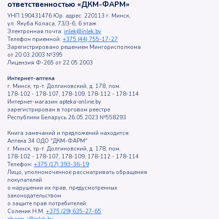
ответственностью «ДКМ-ФАРМ»
УНП 190431476 Юр. адрес: 220113 г. Минск,
ул. Якуба Коласа, 73/3-6, 6 этаж
Электронная почта:
inlek@inlek.by
Телефон приемной:
+375 (44) 755-17-27
Зарегистрировано решением Мингорисполкома
от 20.03.2003 №395
Лицензия Ф-265 от 22.05.2003
Интернет-аптека
г. Минск, тр-т. Долгиновский, д. 178, пом.
178-102 - 178-107, 178-109, 178-112 - 178-114
Интернет-магазин apteka-online.by
зарегистрирован в торговом реестре
Республики Беларусь 26.05.2023 №558293
Книга замечаний и предложений находится:
Аптека 34 ОДО "ДКМ-ФАРМ"
г. Минск, тр-т. Долгиновский, д. 178, пом.
178-102 - 178-107, 178-109, 178-112 - 178-114
Телефон:
+375 (17) 393-36-19
Лицо, уполномоченное рассматривать обращения
покупателей
о нарушении их прав, предусмотренных
законодательством
о защите прав потребителей:
Соленик Н.М.
+375 (29) 635-27-65