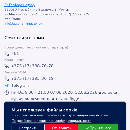
ГУ Госфармнадзор
220030, Республика Беларусь, г. Минск,
ул.Мясникова, 32-2 Приемная: +375 (17) 271-25-75
(тел./факс)
info@gospharmnadzor.by
Связаться с нами
Колл-центр (мобильные операторы)
481
Колл-центр
+375 (17) 388-76-78
Аптека №34
+375 (17) 393-36-19
Telegram
Пн-Вс: 9:00 - 21:00 07.08.2026, 12.08.2026 доставка
курьером осуществляться не будет
apteka-online@inlek.by
Мы используем файлы cookie
inlek_apteka
Они помогают нам показывать подходящий вам контент.
inlek_apteka
Подробнее о политике конфиденциальности
Настроить
Отклонить
Принять все