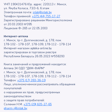
УНП 190431476 Юр. адрес: 220113 г. Минск,
ул. Якуба Коласа, 73/3-6, 6 этаж
Электронная почта:
inlek@inlek.by
Телефон приемной:
+375 (44) 755-17-27
Зарегистрировано решением Мингорисполкома
от 20.03.2003 №395
Лицензия Ф-265 от 22.05.2003
Интернет-аптека
г. Минск, тр-т. Долгиновский, д. 178, пом.
178-102 - 178-107, 178-109, 178-112 - 178-114
Интернет-магазин apteka-online.by
зарегистрирован в торговом реестре
Республики Беларусь 26.05.2023 №558293
Книга замечаний и предложений находится:
Аптека 34 ОДО "ДКМ-ФАРМ"
г. Минск, тр-т. Долгиновский, д. 178, пом.
178-102 - 178-107, 178-109, 178-112 - 178-114
Телефон:
+375 (17) 393-36-19
Лицо, уполномоченное рассматривать обращения
покупателей
о нарушении их прав, предусмотренных
законодательством
о защите прав потребителей:
Соленик Н.М.
+375 (29) 635-27-65
pharm-i@inlek.by