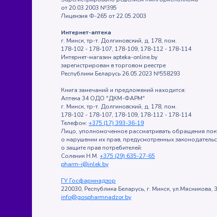
от 20.03.2003 №395
Лицензия Ф-265 от 22.05.2003
Интернет-аптека
г. Минск, тр-т. Долгиновский, д. 178, пом.
178-102 - 178-107, 178-109, 178-112 - 178-114
Интернет-магазин apteka-online.by
зарегистрирован в торговом реестре
Республики Беларусь 26.05.2023 №558293
Книга замечаний и предложений находится:
Аптека 34 ОДО "ДКМ-ФАРМ"
г. Минск, тр-т. Долгиновский, д. 178, пом.
178-102 - 178-107, 178-109, 178-112 - 178-114
Телефон:
+375 (17) 393-36-19
Лицо, уполномоченное рассматривать обращения пок
о нарушении их прав, предусмотренных законодатель
о защите прав потребителей:
Соленик Н.М.
+375 (29) 635-27-65
pharm-i@inlek.by
ГУ Госфармнадзор
220030, Республика Беларусь, г. Минск, ул.Мясникова, 3
info@gospharmnadzor.by