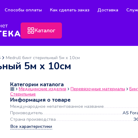
Способы оплаты
Как сделать заказ
Доставка
Служ
Каталог
5
Medrull бинт стерильный 5м х 10см
ьный 5м х 10см
Категории каталога
Медицинские изделия
Перевязочные материалы
Бин
Стерильные
Информация о товаре
Международное непатентованное название
Производитель
AS Fora
Страна производства
Э
Все характеристики