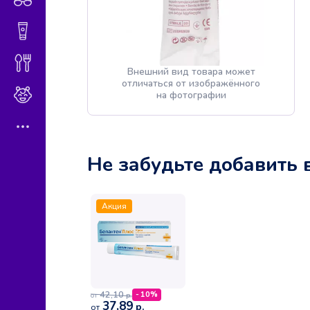
Гигиена и косметика
Диетическое питание
Внешний вид товара может
отличаться от изображённого
Мама и малыш
на фотографии
Не забудьте добавить 
Акция
42,10
- 10%
р.
от
37,89
р.
от