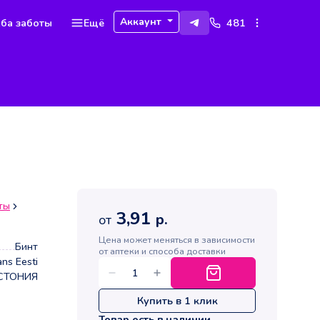
Аккаунт
ба заботы
Ещё
481
ты
3,91
р.
от
Цена может меняться в зависимости
Бинт
от аптеки и способа доставки
ns Eesti
СТОНИЯ
Купить в 1 клик
Товар есть в наличии