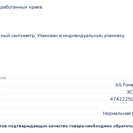
бработанных краев.
атный сантиметр. Упакован в индивидуальную упаковку.
а
ние
AS Fora
ЭС
4742225
Нормальная 
тов подтверждающих качество товара необходимо обратить