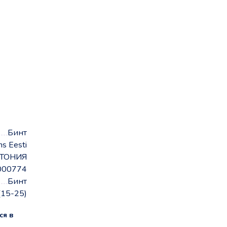
Бинт
ns Eesti
ТОНИЯ
000774
Бинт
(15-25)
ся в