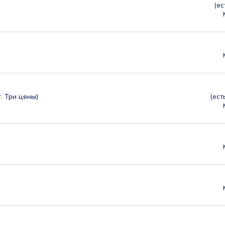
(е
г. Три цены)
(ес