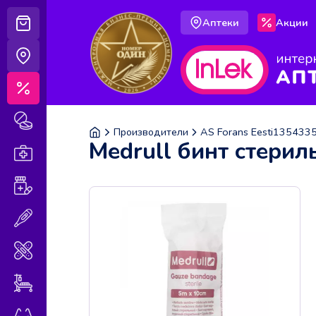
Аптеки
Акции
Корзина
Аптеки
Акции
Лекарственные препараты
Производители
AS Forans Eesti135433
Medrull бинт стерил
Аптечка
Витамины и БАДы
Медицинская техника
Медицинские изделия
Уход за больными
Оптика