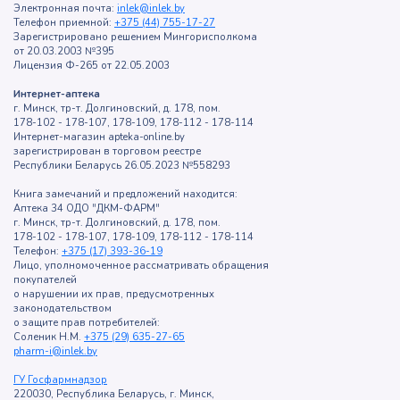
Электронная почта:
inlek@inlek.by
Телефон приемной:
+375 (44) 755-17-27
Зарегистрировано решением Мингорисполкома
от 20.03.2003 №395
Лицензия Ф-265 от 22.05.2003
Интернет-аптека
г. Минск, тр-т. Долгиновский, д. 178, пом.
178-102 - 178-107, 178-109, 178-112 - 178-114
Интернет-магазин apteka-online.by
зарегистрирован в торговом реестре
Республики Беларусь 26.05.2023 №558293
Книга замечаний и предложений находится:
Аптека 34 ОДО "ДКМ-ФАРМ"
г. Минск, тр-т. Долгиновский, д. 178, пом.
178-102 - 178-107, 178-109, 178-112 - 178-114
Телефон:
+375 (17) 393-36-19
Лицо, уполномоченное рассматривать обращения
покупателей
о нарушении их прав, предусмотренных
законодательством
о защите прав потребителей:
Соленик Н.М.
+375 (29) 635-27-65
pharm-i@inlek.by
ГУ Госфармнадзор
220030, Республика Беларусь, г. Минск,