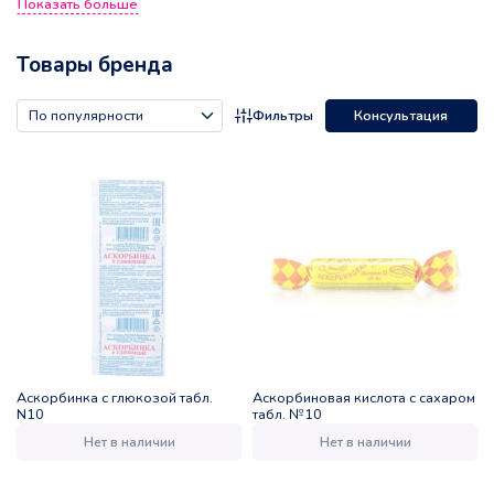
Показать больше
глюкозой.
Товары бренда
Фильтры
Консультация
Аскорбинка с глюкозой табл.
Аскорбиновая кислота с сахаром
N10
табл. №10
Нет в наличии
Нет в наличии