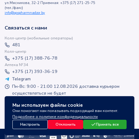
ул.Мясникова, 32-2 Приемная: +375 (17) 271-25-75
(тел./факс)
info@gospharmnadzor.by
Связаться с нами
Колл-центр (мобильные операторы)
481
Колл-центр
+375 (17) 388-76-78
Аптека №34
+375 (17) 393-36-19
Telegram
Пн-Вс: 9:00 - 21:00 12.08.2026 доставка курьером
осуществляться не будет
apteka-online@inlek.by
Мы используем файлы cookie
inlek_apteka
Они помогают нам показывать подходящий вам контент.
inlek_apteka
Подробнее о политике конфиденциальности
Настроить
Отклонить
Принять все