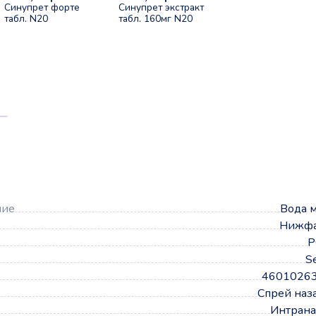
Синупрет форте
Синупрет экстракт
табл. N20
табл. 160мг N20
а
ние
Вода 
Нижф
Р
S
4601026
Спрей наз
Интрана