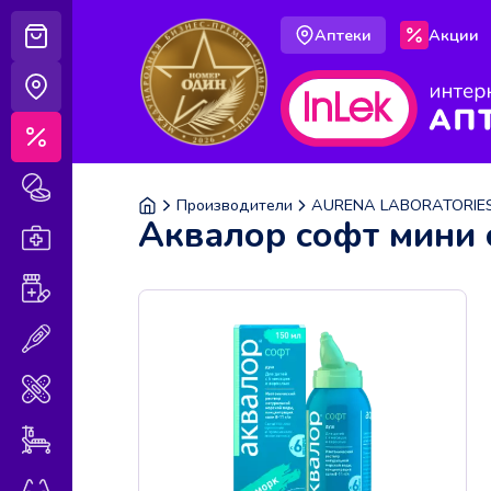
Аптеки
Акции
Корзина
Аптеки
Акции
Лекарственные препараты
Производители
AURENA LABORATORIES
Аквалор софт мини 
Аптечка
Витамины и БАДы
Медицинская техника
Медицинские изделия
Уход за больными
Оптика