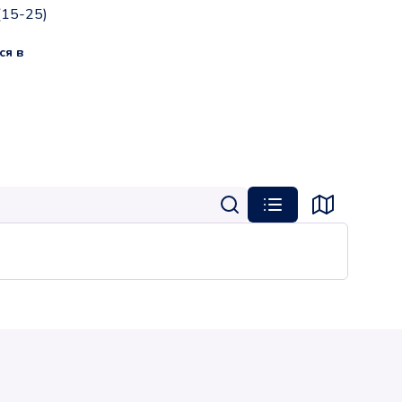
(15-25)
ся в