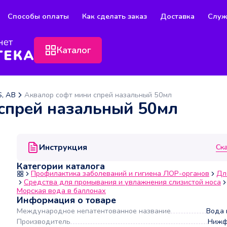
Способы оплаты
Как сделать заказ
Доставка
Служ
Каталог
, AB
Аквалор софт мини спрей назальный 50мл
спрей назальный 50мл
Инструкция
Ск
Категории каталога
Профилактика заболеваний и гигиена ЛОР-органов
Дл
Средства для промывания и увлажнения слизистой носа
Морская вода в баллонах
Информация о товаре
Международное непатентованное название
Вода 
Производитель
Нижф