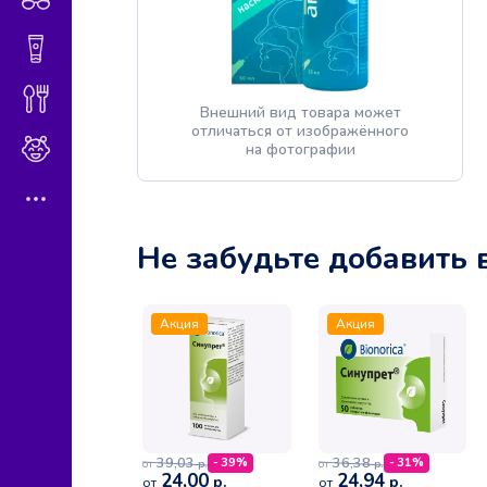
Гигиена и косметика
Диетическое питание
Внешний вид товара может
отличаться от изображённого
Мама и малыш
на фотографии
Не забудьте добавить 
Акция
Акция
39,03
36,38
- 39%
- 31%
р.
р.
от
от
24,00
24,94
р.
р.
от
от