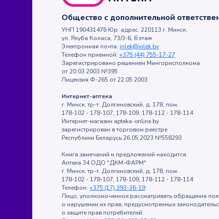
Общество с дополнительной ответств
УНП 190431476 Юр. адрес: 220113 г. Минск,
ул. Якуба Коласа, 73/3-6, 6 этаж
Электронная почта:
inlek@inlek.by
Телефон приемной:
+375 (44) 755-17-27
Зарегистрировано решением Мингорисполкома
от 20.03.2003 №395
Лицензия Ф-265 от 22.05.2003
Интернет-аптека
г. Минск, тр-т. Долгиновский, д. 178, пом.
178-102 - 178-107, 178-109, 178-112 - 178-114
Интернет-магазин apteka-online.by
зарегистрирован в торговом реестре
Республики Беларусь 26.05.2023 №558293
Книга замечаний и предложений находится:
Аптека 34 ОДО "ДКМ-ФАРМ"
г. Минск, тр-т. Долгиновский, д. 178, пом.
178-102 - 178-107, 178-109, 178-112 - 178-114
Телефон:
+375 (17) 393-36-19
Лицо, уполномоченное рассматривать обращения пок
о нарушении их прав, предусмотренных законодатель
о защите прав потребителей: