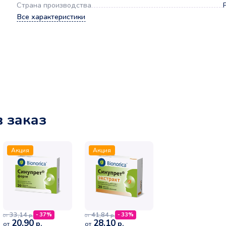
Страна производства
Все характеристики
в заказ
Акция
Акция
33,14
41,84
- 37%
- 33%
р.
р.
от
от
20,90
28,10
р.
р.
от
от