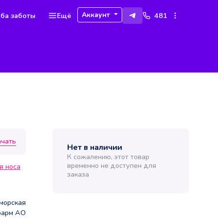
Аккаунт
ба заботы
Ещё
481
ачать
Нет в наличии
К сожалению, этот товар
временно не доступен для
я носа
заказа
морская
арм АО