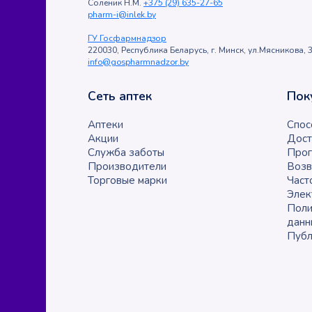
Соленик Н.М.
+375 (29) 635-27-65
pharm-i@inlek.by
ГУ Госфармнадзор
220030, Республика Беларусь, г. Минск, ул.Мясникова, 3
info@gospharmnadzor.by
Сеть аптек
Пок
Аптеки
Спос
Акции
Дост
Служба заботы
Прог
Производители
Возв
Торговые марки
Част
Элек
Поли
данн
Публ