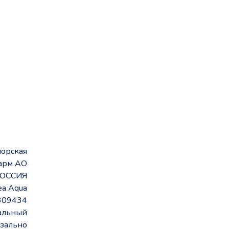
морская
арм АО
ОССИЯ
ea Aqua
309434
альный
зально