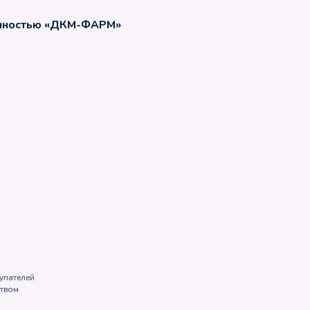
енностью «ДКМ-ФАРМ»
упателей
ством