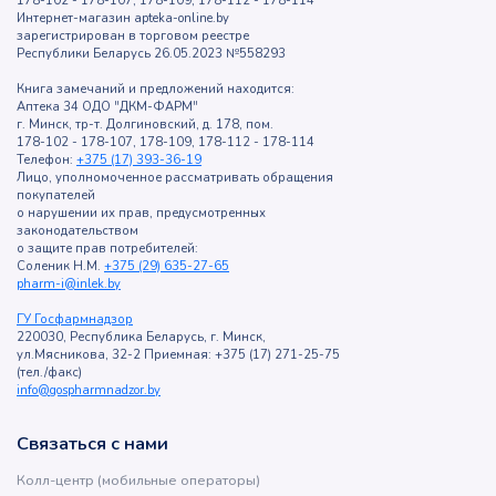
178-102 - 178-107, 178-109, 178-112 - 178-114
Интернет-магазин apteka-online.by
зарегистрирован в торговом реестре
Республики Беларусь 26.05.2023 №558293
Книга замечаний и предложений находится:
Аптека 34 ОДО "ДКМ-ФАРМ"
г. Минск, тр-т. Долгиновский, д. 178, пом.
178-102 - 178-107, 178-109, 178-112 - 178-114
Телефон:
+375 (17) 393-36-19
Лицо, уполномоченное рассматривать обращения
покупателей
о нарушении их прав, предусмотренных
законодательством
о защите прав потребителей:
Соленик Н.М.
+375 (29) 635-27-65
pharm-i@inlek.by
ГУ Госфармнадзор
220030, Республика Беларусь, г. Минск,
ул.Мясникова, 32-2 Приемная: +375 (17) 271-25-75
(тел./факс)
info@gospharmnadzor.by
Связаться с нами
Колл-центр (мобильные операторы)