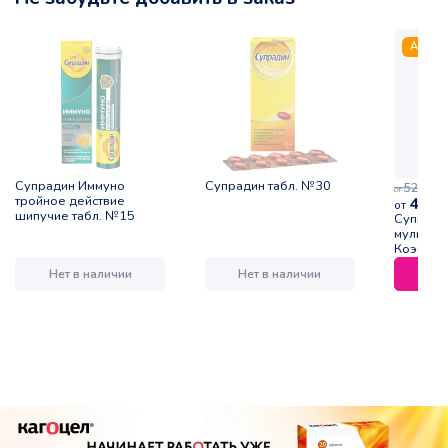
Акция
Супрадин Иммуно
Супрадин табл. №30
52,00
р.
от
тройное действие
46,8
от
шипучие табл. №15
Супради
мультиви
Коэнзим
туба №1
Нет в наличии
Нет в наличии