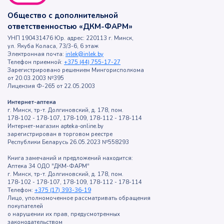
Общество с дополнительной
ответственностью «ДКМ-ФАРМ»
УНП 190431476 Юр. адрес: 220113 г. Минск,
ул. Якуба Коласа, 73/3-6, 6 этаж
Электронная почта:
inlek@inlek.by
Телефон приемной:
+375 (44) 755-17-27
Зарегистрировано решением Мингорисполкома
от 20.03.2003 №395
Лицензия Ф-265 от 22.05.2003
Интернет-аптека
г. Минск, тр-т. Долгиновский, д. 178, пом.
178-102 - 178-107, 178-109, 178-112 - 178-114
Интернет-магазин apteka-online.by
зарегистрирован в торговом реестре
Республики Беларусь 26.05.2023 №558293
Книга замечаний и предложений находится:
Аптека 34 ОДО "ДКМ-ФАРМ"
г. Минск, тр-т. Долгиновский, д. 178, пом.
178-102 - 178-107, 178-109, 178-112 - 178-114
Телефон:
+375 (17) 393-36-19
Лицо, уполномоченное рассматривать обращения
покупателей
о нарушении их прав, предусмотренных
законодательством