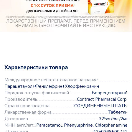
Характеристики товара
Международное непатентованное название
Парацетамол+Фенилэфрин+Хлорфенирамин
Порядок отпуска фактический
Безрецептурный
Производитель
Contract Pharmacal Corp.
Страна производства
СОЕДИНЕННЫЕ ШТАТЫ
Лекарственная форма
Таблетки
Дозировка
325мг/5мг/2мг
МНН англ/лат
Paracetamol, Phenylephrine, Chlorphenamine
Штрих-код
4250369500741