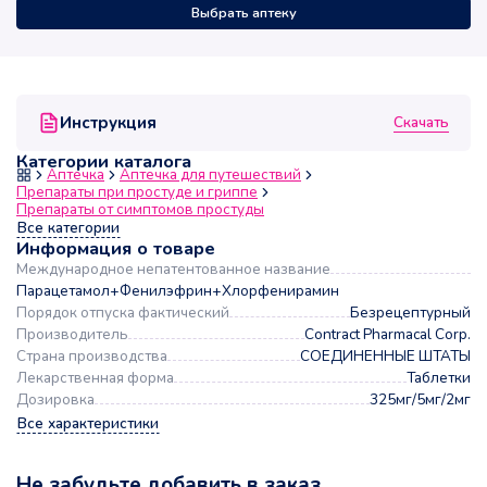
Выбрать аптеку
Скачать
Инструкция
Категории каталога
Аптечка
Аптечка для путешествий
Препараты при простуде и гриппе
Препараты от симптомов простуды
Все категории
Информация о товаре
Международное непатентованное название
Парацетамол+Фенилэфрин+Хлорфенирамин
Порядок отпуска фактический
Безрецептурный
Производитель
Contract Pharmacal Corp.
Страна производства
СОЕДИНЕННЫЕ ШТАТЫ
Лекарственная форма
Таблетки
Дозировка
325мг/5мг/2мг
Все характеристики
Не забудьте добавить в заказ