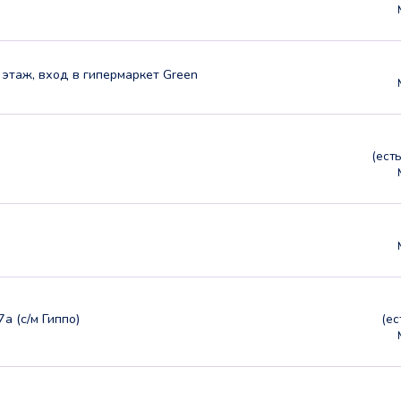
2 этаж, вход в гипермаркет Green
(ест
а (с/м Гиппо)
(е