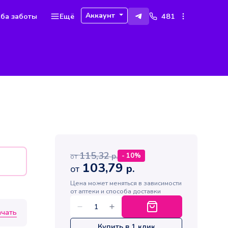
Аккаунт
ба заботы
Ещё
481
115,32
р.
-
10
%
от
103,79
р.
от
Цена может меняться в зависимости
от аптеки и способа доставки
ачать
Купить в 1 клик