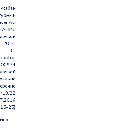
ксабан
турный
ayer AG
МАНИЯ
олочкой
20 мг
3 г
roxaban
100974
олочкой
рально
срочно
6/19/22
07.2016
(15-25)
ся в