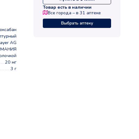
Товар есть в наличии
Все города – в
31
аптеке
Выбрать аптеку
оксабан
птурный
ayer AG
РМАНИЯ
олочкой
20 мг
3 г