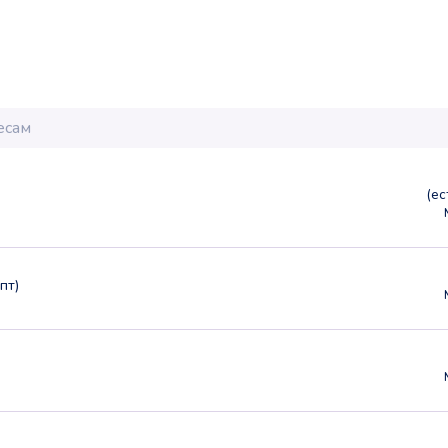
(е
пт)