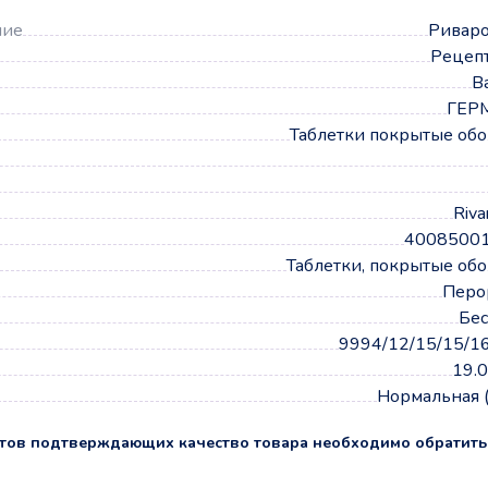
ние
Риваро
Рецеп
B
ГЕР
Таблетки покрытые об
Riva
4008500
Таблетки, покрытые об
Перо
Бес
9994/12/15/15/1
19.
Нормальная 
тов подтверждающих качество товара необходимо обратить