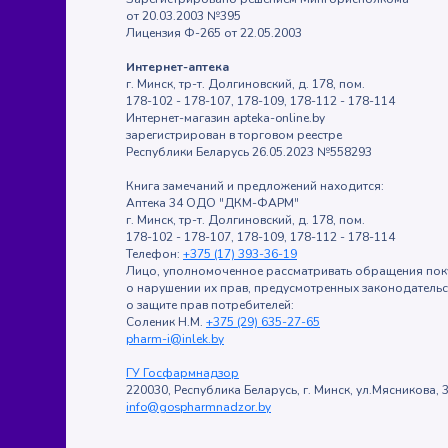
от 20.03.2003 №395
Лицензия Ф-265 от 22.05.2003
Интернет-аптека
г. Минск, тр-т. Долгиновский, д. 178, пом.
178-102 - 178-107, 178-109, 178-112 - 178-114
Интернет-магазин apteka-online.by
зарегистрирован в торговом реестре
Республики Беларусь 26.05.2023 №558293
Книга замечаний и предложений находится:
Аптека 34 ОДО "ДКМ-ФАРМ"
г. Минск, тр-т. Долгиновский, д. 178, пом.
178-102 - 178-107, 178-109, 178-112 - 178-114
Телефон:
+375 (17) 393-36-19
Лицо, уполномоченное рассматривать обращения пок
о нарушении их прав, предусмотренных законодатель
о защите прав потребителей:
Соленик Н.М.
+375 (29) 635-27-65
pharm-i@inlek.by
ГУ Госфармнадзор
220030, Республика Беларусь, г. Минск, ул.Мясникова, 3
info@gospharmnadzor.by