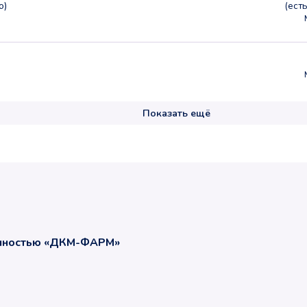
о)
(ест
Показать ещё
енностью «ДКМ-ФАРМ»