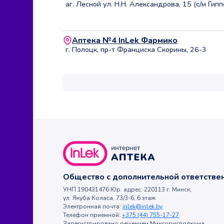
аг. Лесной ул. Н.Н. Александрова, 15 (с/м Гипп
Аптека №4 InLek Фармико
г. Полоцк, пр-т Франциска Скорины, 26-3
Общество с дополнительной ответств
УНП 190431476 Юр. адрес: 220113 г. Минск,
ул. Якуба Коласа, 73/3-6, 6 этаж
Электронная почта:
inlek@inlek.by
Телефон приемной:
+375 (44) 755-17-27
Зарегистрировано решением Мингорисполкома