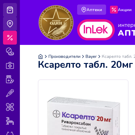
Аптеки
Акции
Корзина
Аптеки
Акции
Лекарственные препараты
Производители
Bayer
Ксарелто табл.
Ксарелто табл. 20м
Аптечка
Витамины и БАДы
Медицинская техника
Медицинские изделия
Уход за больными
Оптика