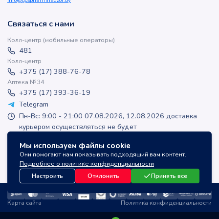
info@gospharmnadzor.by
Связаться с нами
Колл-центр (мобильные операторы)
481
Колл-центр
+375 (17) 388-76-78
Аптека №34
+375 (17) 393-36-19
Telegram
Пн-Вс: 9:00 - 21:00 07.08.2026, 12.08.2026 доставка
курьером осуществляться не будет
apteka-online@inlek.by
Мы используем файлы cookie
inlek_apteka
Они помогают нам показывать подходящий вам контент.
inlek_apteka
Подробнее о политике конфиденциальности
Настроить
Отклонить
Принять все
Карта сайта
Политика конфиденциальности