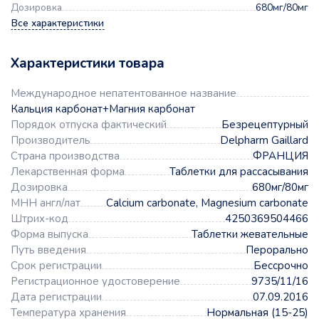
Дозировка
680мг/80мг
Все характеристики
Характеристики товара
Международное непатентованное название
Кальция карбонат+Магния карбонат
Порядок отпуска фактический
Безрецептурный
Производитель
Delpharm Gaillard
Страна производства
ФРАНЦИЯ
Лекарственная форма
Таблетки для рассасывания
Дозировка
680мг/80мг
МНН англ/лат
Calcium carbonate, Magnesium carbonate
Штрих-код
4250369504466
Форма выпуска
Таблетки жевательные
Путь введения
Перорально
Срок регистрации
Бессрочно
Регистрационное удостоверение
9735/11/16
Дата регистрации
07.09.2016
Температура хранения
Нормальная (15-25)