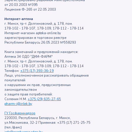
Зарегистрировано решением Мингорисполкома
от 20.03.2003 №395
Лицензия Ф-265 от 22.05.2003
Интернет-аптека
г. Минск, тр-т. Долгиновский, д. 178, пом.
178-102 - 178-107, 178-109, 178-112 - 178-114
Интернет-магазин apteka-online.by
зарегистрирован в торговом реестре
Республики Беларусь 26.05.2023 №558293
Книга замечаний и предложений находится:
Аптека 34 ОДО "ДКМ-ФАРМ"
г. Минск, тр-т. Долгиновский, д. 178, пом.
178-102 - 178-107, 178-109, 178-112 - 178-114
Телефон:
+375 (17) 393-36-19
Лицо, уполномоченное рассматривать обращения
покупателей
о нарушении их прав, предусмотренных
законодательством
о защите прав потребителей:
Соленик Н.М.
+375 (29) 635-27-65
pharm-i@inlek.by
ГУ Госфармнадзор
220030, Республика Беларусь, г. Минск,
ул.Мясникова, 32-2 Приемная: +375 (17) 271-25-75
(тел./факс)