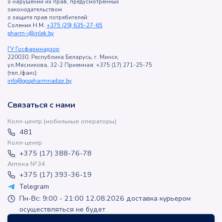
о нарушении их прав, предусмотренных
законодательством
о защите прав потребителей:
Соленик Н.М.
+375 (29) 635-27-65
pharm-i@inlek.by
ГУ Госфармнадзор
220030, Республика Беларусь, г. Минск,
ул.Мясникова, 32-2 Приемная: +375 (17) 271-25-75
(тел./факс)
info@gospharmnadzor.by
Связаться с нами
Колл-центр (мобильные операторы)
481
Колл-центр
+375 (17) 388-76-78
Аптека №34
+375 (17) 393-36-19
Telegram
Пн-Вс: 9:00 - 21:00 12.08.2026 доставка курьером
осуществляться не будет
apteka-online@inlek.by