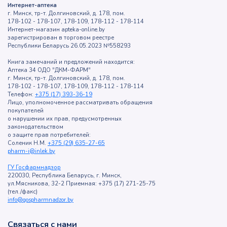
Интернет-аптека
г. Минск, тр-т. Долгиновский, д. 178, пом.
178-102 - 178-107, 178-109, 178-112 - 178-114
Интернет-магазин apteka-online.by
зарегистрирован в торговом реестре
Республики Беларусь 26.05.2023 №558293
Книга замечаний и предложений находится:
Аптека 34 ОДО "ДКМ-ФАРМ"
г. Минск, тр-т. Долгиновский, д. 178, пом.
178-102 - 178-107, 178-109, 178-112 - 178-114
Телефон:
+375 (17) 393-36-19
Лицо, уполномоченное рассматривать обращения
покупателей
о нарушении их прав, предусмотренных
законодательством
о защите прав потребителей:
Соленик Н.М.
+375 (29) 635-27-65
pharm-i@inlek.by
ГУ Госфармнадзор
220030, Республика Беларусь, г. Минск,
ул.Мясникова, 32-2 Приемная: +375 (17) 271-25-75
(тел./факс)
info@gospharmnadzor.by
Связаться с нами