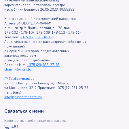
Интернет-магазин apteka-online.by
зарегистрирован в торговом реестре
Республики Беларусь 26.05.2023 №558293
Книга замечаний и предложений находится:
Аптека 34 ОДО "ДКМ-ФАРМ"
г. Минск, тр-т. Долгиновский, д. 178, пом.
178-102 - 178-107, 178-109, 178-112 - 178-114
Телефон:
+375 (17) 393-36-19
Лицо, уполномоченное рассматривать обращения
покупателей
о нарушении их прав, предусмотренных
законодательством
о защите прав потребителей:
Соленик Н.М.
+375 (29) 635-27-65
pharm-i@inlek.by
ГУ Госфармнадзор
220030, Республика Беларусь, г. Минск,
ул.Мясникова, 32-2 Приемная: +375 (17) 271-25-75
(тел./факс)
info@gospharmnadzor.by
Связаться с нами
Колл-центр (мобильные операторы)
481