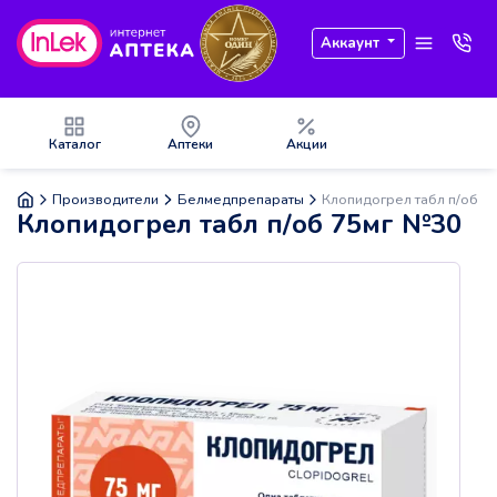
Аккаунт
Каталог
Аптеки
Акции
Производители
Белмедпрепараты
Клопидогрел табл п/об 7
Клопидогрел табл п/об 75мг №30