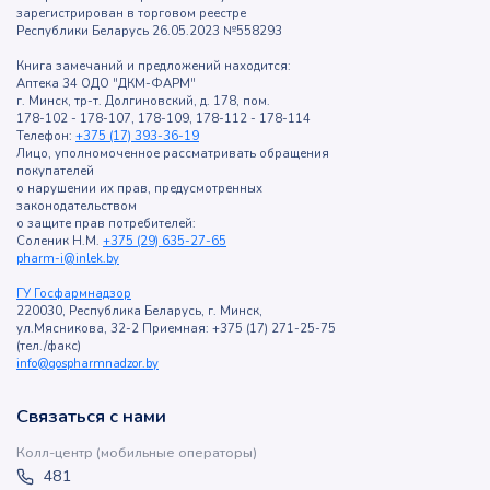
зарегистрирован в торговом реестре
Республики Беларусь 26.05.2023 №558293
Книга замечаний и предложений находится:
Аптека 34 ОДО "ДКМ-ФАРМ"
г. Минск, тр-т. Долгиновский, д. 178, пом.
178-102 - 178-107, 178-109, 178-112 - 178-114
Телефон:
+375 (17) 393-36-19
Лицо, уполномоченное рассматривать обращения
покупателей
о нарушении их прав, предусмотренных
законодательством
о защите прав потребителей:
Соленик Н.М.
+375 (29) 635-27-65
pharm-i@inlek.by
ГУ Госфармнадзор
220030, Республика Беларусь, г. Минск,
ул.Мясникова, 32-2 Приемная: +375 (17) 271-25-75
(тел./факс)
info@gospharmnadzor.by
Связаться с нами
Колл-центр (мобильные операторы)
481