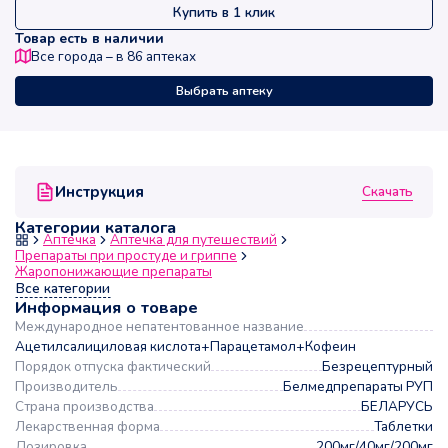
Купить в 1 клик
Товар есть в наличии
Все города – в
86
аптеках
Выбрать аптеку
Скачать
Инструкция
Категории каталога
Аптечка
Аптечка для путешествий
Препараты при простуде и гриппе
Жаропонижающие препараты
Все категории
Информация о товаре
Международное непатентованное название
Ацетилсалициловая кислота+Парацетамол+Кофеин
Порядок отпуска фактический
Безрецептурный
Производитель
Белмедпрепараты РУП
Страна производства
БЕЛАРУСЬ
Лекарственная форма
Таблетки
Дозировка
200мг/40мг/200мг