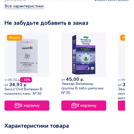
Все характеристики
Не забудьте добавить в заказ
Акция
Акция
45,00
р.
от
38,79
39,62
- 10%
р.
р.
от
от
Эвалар Витамины
34,91
35,6
р.
от
от
группы В табл шипучие
Swiss'Ovit Витамин В
Эвалар 
№30
комплекс капс. №30
легкодо
витамины
В корзину
В корзину
Характеристики товара