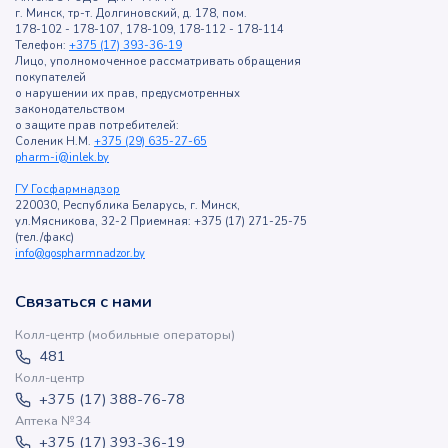
г. Минск, тр-т. Долгиновский, д. 178, пом.
178-102 - 178-107, 178-109, 178-112 - 178-114
Телефон:
+375 (17) 393-36-19
Лицо, уполномоченное рассматривать обращения
покупателей
о нарушении их прав, предусмотренных
законодательством
о защите прав потребителей:
Соленик Н.М.
+375 (29) 635-27-65
pharm-i@inlek.by
ГУ Госфармнадзор
220030, Республика Беларусь, г. Минск,
ул.Мясникова, 32-2 Приемная: +375 (17) 271-25-75
(тел./факс)
info@gospharmnadzor.by
Связаться с нами
Колл-центр (мобильные операторы)
481
Колл-центр
+375 (17) 388-76-78
Аптека №34
+375 (17) 393-36-19