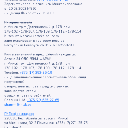
Зарегистрировано решением Мингорисполкома
от 20.03.2003 №395
Лицензия Ф-265 от 22.05.2003
Интернет-аптека
г. Минск, тр-т. Долгиновский, д. 178, пом.
178-102 - 178-107, 178-109, 178-112 - 178-114
Интернет-магазин apteka-online.by
зарегистрирован в торговом реестре
Республики Беларусь 26.05.2023 №558293
Книга замечаний и предложений находится:
Аптека 34 ОДО "ДКМ-ФАРМ"
г. Минск, тр-т. Долгиновский, д. 178, пом.
178-102 - 178-107, 178-109, 178-112 - 178-114
Телефон:
+375 (17) 393-36-19
Лицо, уполномоченное рассматривать обращения
покупателей
о нарушении их прав, предусмотренных
законодательством
о защите прав потребителей:
Соленик Н.М.
+375 (29) 635-27-65
pharm-i@inlek.by
ГУ Госфармнадзор
220030, Республика Беларусь, г. Минск,
ул.Мясникова, 32-2 Приемная: +375 (17) 271-25-75
(тел./факс)