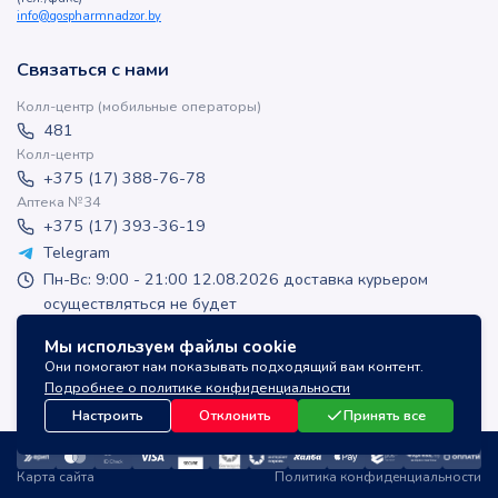
info@gospharmnadzor.by
Связаться с нами
Колл-центр (мобильные операторы)
481
Колл-центр
+375 (17) 388-76-78
Аптека №34
+375 (17) 393-36-19
Telegram
Пн-Вс: 9:00 - 21:00 12.08.2026 доставка курьером
осуществляться не будет
apteka-online@inlek.by
Мы используем файлы cookie
inlek_apteka
Они помогают нам показывать подходящий вам контент.
inlek_apteka
Подробнее о политике конфиденциальности
Настроить
Отклонить
Принять все
Карта сайта
Политика конфиденциальности