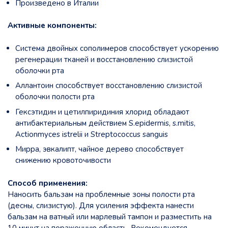
Произведено в Италии
Активные компоненты:
Система двойных сополимеров способствует ускорению
регенерации тканей и восстановлению слизистой
оболочки рта
Аллантоин способствует восстановлению слизистой
оболочки полости рта
Гексэтидин и цетилпиридиния хлорид обладают
антибактериальным действием S.epidermis, s.mitis,
Actionmyces istrelii и Streptococcus sanguis
Мирра, эвкалипт, чайное дерево cпособствует
снижению кровоточивости
Способ применения:
Наносить бальзам на проблемные зоны полости рта
(десны, слизистую). Для усиления эффекта нанести
бальзам на ватный или марлевый тампон и разместить на
10 минут на пораженную область. Рекомендуется