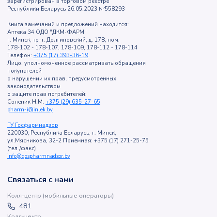
зарегистрирован в торговом реестре
Республики Беларусь 26.05.2023 №558293
Книга замечаний и предложений находится:
Аптека 34 ОДО "ДКМ-ФАРМ"
г. Минск, тр-т. Долгиновский, д. 178, пом.
178-102 - 178-107, 178-109, 178-112 - 178-114
Телефон:
+375 (17) 393-36-19
Лицо, уполномоченное рассматривать обращения
покупателей
о нарушении их прав, предусмотренных
законодательством
о защите прав потребителей:
Соленик Н.М.
+375 (29) 635-27-65
pharm-i@inlek.by
ГУ Госфармнадзор
220030, Республика Беларусь, г. Минск,
ул.Мясникова, 32-2 Приемная: +375 (17) 271-25-75
(тел./факс)
info@gospharmnadzor.by
Связаться с нами
Колл-центр (мобильные операторы)
481
Колл-центр