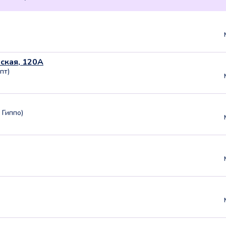
вская, 120А
пт)
 Гиппо)