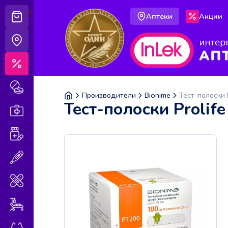
Аптеки
Акции
Корзина
Аптеки
Акции
Лекарственные препараты
Производители
Bionime
Тест-полоски 
Тест-полоски Prolif
Аптечка
Витамины и БАДы
Медицинская техника
Медицинские изделия
Уход за больными
Оптика