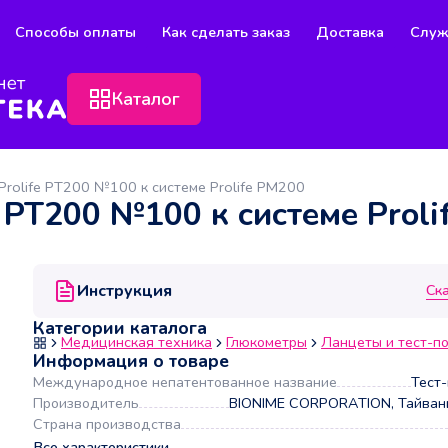
Способы оплаты
Как сделать заказ
Доставка
Служ
Каталог
Prolife PT200 №100 к системе Prolife PM200
e PT200 №100 к системе Prol
Инструкция
Ск
Категории каталога
Медицинская техника
Глюкометры
Ланцеты и тест-п
Информация о товаре
Международное непатентованное название
Тест
Производитель
BIONIME CORPORATION, Тайвань
Страна производства
Все характеристики