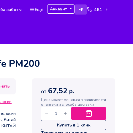
Аккаунт
ба заботы
Ещё
481
ife PM200
ачать
67,52
р.
от
Цена может меняться в зависимости
олоски
от аптеки и способа доставки
-полоски
, Китай
Купить в 1 клик
КИТАЙ
Товар есть в наличии