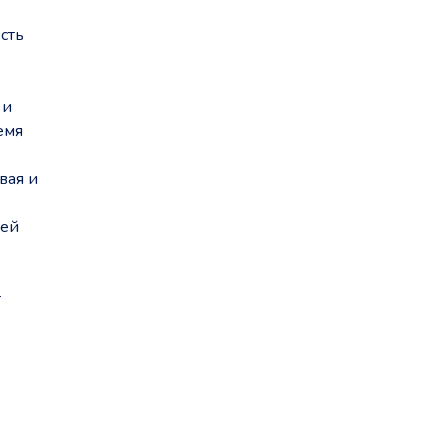
сть
 и
емя
вая и
ней
т