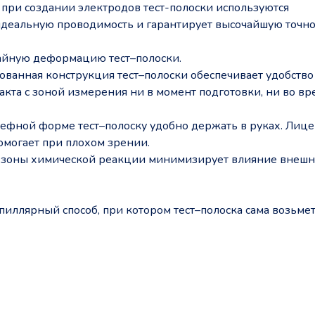
при создании электродов тест-полоски используются
идеальную проводимость и гарантирует высочайшую точно
чайную деформацию тест–полоски.
ованная конструкция тест–полоски обеспечивает удобство
акта с зоной измерения ни в момент подготовки, ни во вр
ьефной форме тест–полоску удобно держать в руках. Лице
омогает при плохом зрении.
 до зоны химической реакции минимизирует влияние внеш
пиллярный способ, при котором тест–полоска сама возьме
а