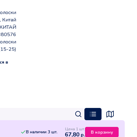
полоски
, Китай
КИТАЙ
380576
полоски
(15-25)
ся в
Цена 1 шт.
В наличии
3
шт.
В корзину
67,80
р.