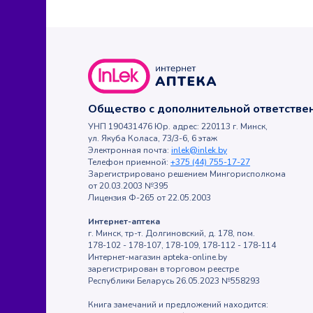
Общество с дополнительной ответств
УНП 190431476 Юр. адрес: 220113 г. Минск,
ул. Якуба Коласа, 73/3-6, 6 этаж
Электронная почта:
inlek@inlek.by
Телефон приемной:
+375 (44) 755-17-27
Зарегистрировано решением Мингорисполкома
от 20.03.2003 №395
Лицензия Ф-265 от 22.05.2003
Интернет-аптека
г. Минск, тр-т. Долгиновский, д. 178, пом.
178-102 - 178-107, 178-109, 178-112 - 178-114
Интернет-магазин apteka-online.by
зарегистрирован в торговом реестре
Республики Беларусь 26.05.2023 №558293
Книга замечаний и предложений находится: