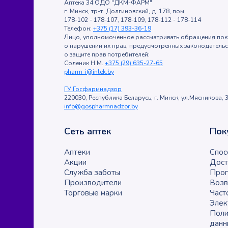
Аптека 34 ОДО "ДКМ-ФАРМ"
г. Минск, тр-т. Долгиновский, д. 178, пом.
178-102 - 178-107, 178-109, 178-112 - 178-114
Телефон:
+375 (17) 393-36-19
Лицо, уполномоченное рассматривать обращения пок
о нарушении их прав, предусмотренных законодатель
о защите прав потребителей:
Соленик Н.М.
+375 (29) 635-27-65
pharm-i@inlek.by
ГУ Госфармнадзор
220030, Республика Беларусь, г. Минск, ул.Мясникова, 3
info@gospharmnadzor.by
Сеть аптек
Пок
Аптеки
Спос
Акции
Дост
Служба заботы
Прог
Производители
Возв
Торговые марки
Част
Элек
Поли
данн