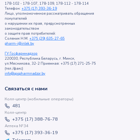
178-102 - 178-107, 178-109, 178-112 - 178-114
Телефон:
+375 (17) 393-36-19
Лицо, уполномоченное рассматривать обращения
покупателей
о нарушении их прав, предусмотренных
законодательством
о защите прав потребителей:
Соленик Н.М.
+375 (29) 635-27-65
pharm-i@inlek.by
ГУ Госфармнадзор
220030, Республика Беларусь, г. Минск,
ул.Мясникова, 32-2 Приемная: +375 (17) 271-25-75
(тел./факс)
info@gospharmnadzor.by
Связаться с нами
Колл-центр (мобильные операторы)
481
Колл-центр
+375 (17) 388-76-78
Аптека №34
+375 (17) 393-36-19