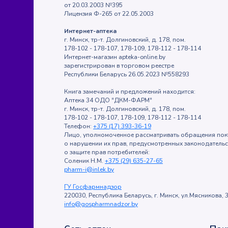
от 20.03.2003 №395
Лицензия Ф-265 от 22.05.2003
Интернет-аптека
г. Минск, тр-т. Долгиновский, д. 178, пом.
178-102 - 178-107, 178-109, 178-112 - 178-114
Интернет-магазин apteka-online.by
зарегистрирован в торговом реестре
Республики Беларусь 26.05.2023 №558293
Книга замечаний и предложений находится:
Аптека 34 ОДО "ДКМ-ФАРМ"
г. Минск, тр-т. Долгиновский, д. 178, пом.
178-102 - 178-107, 178-109, 178-112 - 178-114
Телефон:
+375 (17) 393-36-19
Лицо, уполномоченное рассматривать обращения пок
о нарушении их прав, предусмотренных законодатель
о защите прав потребителей:
Соленик Н.М.
+375 (29) 635-27-65
pharm-i@inlek.by
ГУ Госфармнадзор
220030, Республика Беларусь, г. Минск, ул.Мясникова, 3
info@gospharmnadzor.by