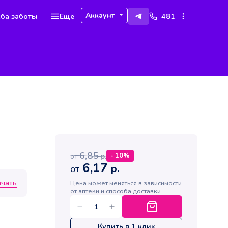
Аккаунт
ба заботы
Ещё
481
6,85
р.
-
10
%
от
6,17
р.
от
ачать
Цена может меняться в зависимости
от аптеки и способа доставки
Купить в 1 клик