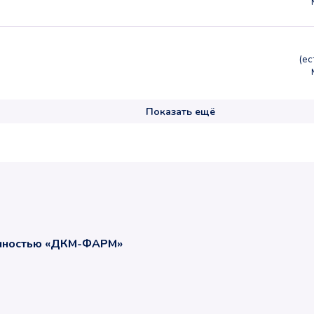
(е
Показать ещё
енностью «ДКМ-ФАРМ»