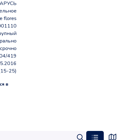
АРУСЬ
тельное
e flores
001110
крупный
рально
срочно
04/419
05.2016
(15-25)
ся в