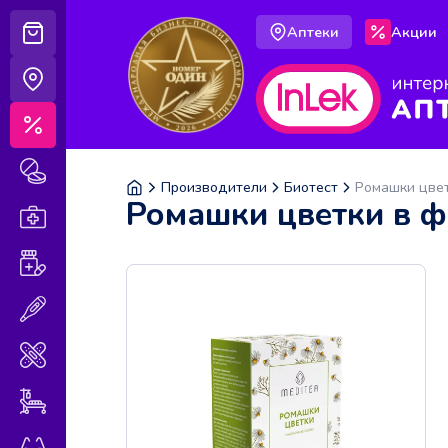
Аптеки
Акции
Корзина
Аптеки
Акции
Лекарственные препараты
Производители
Биотест
Ромашки цвет
Ромашки цветки в ф
Аптечка
Витамины и БАДы
Медицинская техника
Медицинские изделия
Уход за больными
Оптика