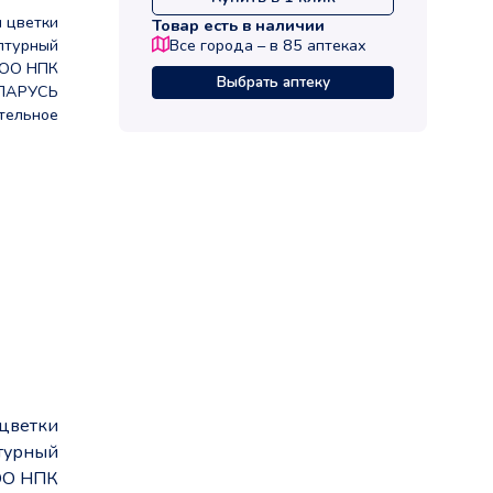
 цветки
Товар есть в наличии
птурный
Все города – в
85
аптеках
ООО НПК
Выбрать аптеку
ЛАРУСЬ
тельное
цветки
турный
ОО НПК