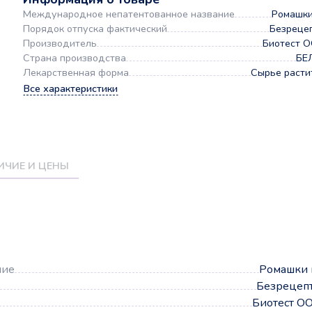
Международное непатентованное название
Ромашки
Порядок отпуска фактический
Безреце
Производитель
Биотест 
Страна производства
БЕ
Лекарственная форма
Сырье расти
Все характеристики
ИЧИЕ И ЦЕНЫ
а
ние
Ромашки 
Безрецеп
Биотест О