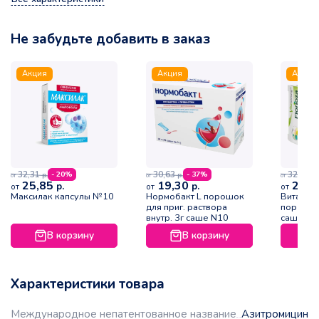
Не забудьте добавить в заказ
Акция
Акция
Акция
32,31
30,63
32,18
- 20%
- 37%
р.
р.
р.
от
от
от
25,85
19,30
28,9
р.
р.
от
от
от
Максилак капсулы №10
Нормобакт L порошок
Витастр
для приг. раствора
пор по 1
внутр. 3г саше N10
саше в 
В корзину
В корзину
Характеристики товара
Международное непатентованное название
Азитромицин