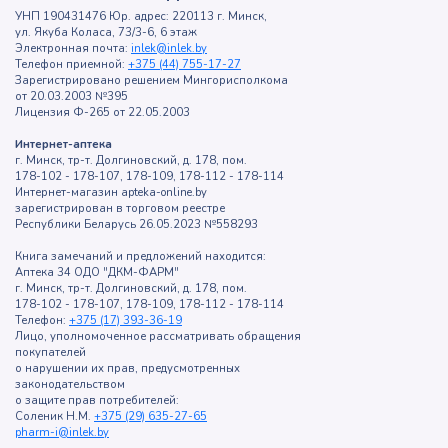
УНП 190431476 Юр. адрес: 220113 г. Минск,
ул. Якуба Коласа, 73/3-6, 6 этаж
Электронная почта:
inlek@inlek.by
Телефон приемной:
+375 (44) 755-17-27
Зарегистрировано решением Мингорисполкома
от 20.03.2003 №395
Лицензия Ф-265 от 22.05.2003
Интернет-аптека
г. Минск, тр-т. Долгиновский, д. 178, пом.
178-102 - 178-107, 178-109, 178-112 - 178-114
Интернет-магазин apteka-online.by
зарегистрирован в торговом реестре
Республики Беларусь 26.05.2023 №558293
Книга замечаний и предложений находится:
Аптека 34 ОДО "ДКМ-ФАРМ"
г. Минск, тр-т. Долгиновский, д. 178, пом.
178-102 - 178-107, 178-109, 178-112 - 178-114
Телефон:
+375 (17) 393-36-19
Лицо, уполномоченное рассматривать обращения
покупателей
о нарушении их прав, предусмотренных
законодательством
о защите прав потребителей:
Соленик Н.М.
+375 (29) 635-27-65
pharm-i@inlek.by