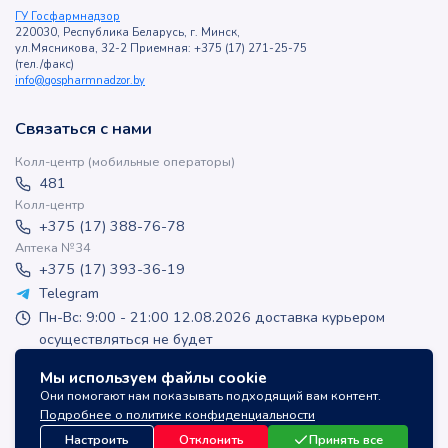
ГУ Госфармнадзор
220030, Республика Беларусь, г. Минск,
ул.Мясникова, 32-2 Приемная: +375 (17) 271-25-75
(тел./факс)
info@gospharmnadzor.by
Связаться с нами
Колл-центр (мобильные операторы)
481
Колл-центр
+375 (17) 388-76-78
Аптека №34
+375 (17) 393-36-19
Telegram
Пн-Вс: 9:00 - 21:00 12.08.2026 доставка курьером
осуществляться не будет
apteka-online@inlek.by
Мы используем файлы cookie
inlek_apteka
Они помогают нам показывать подходящий вам контент.
inlek_apteka
Подробнее о политике конфиденциальности
Настроить
Отклонить
Принять все