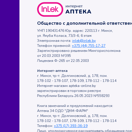
Общество с дополнительной ответств
УНП 190431476 Юр. адрес: 220113 г. Минск,
ул. Якуба Коласа, 73/3-6, 6 этаж
Электронная почта:
inlek@inlek.by
Телефон приемной:
+375 (44) 755-17-27
Зарегистрировано решением Мингорисполкома
от 20.03.2003 №395
Лицензия Ф-265 от 22.05.2003
Интернет-аптека
г. Минск, тр-т. Долгиновский, д. 178, пом.
178-102 - 178-107, 178-109, 178-112 - 178-114
Интернет-магазин apteka-online.by
зарегистрирован в торговом реестре
Республики Беларусь 26.05.2023 №558293
Книга замечаний и предложений находится:
Аптека 34 ОДО "ДКМ-ФАРМ"
г. Минск, тр-т. Долгиновский, д. 178, пом.
178-102 - 178-107, 178-109, 178-112 - 178-114
Телефон:
+375 (17) 393-36-19
Лицо, уполномоченное рассматривать обращения пок