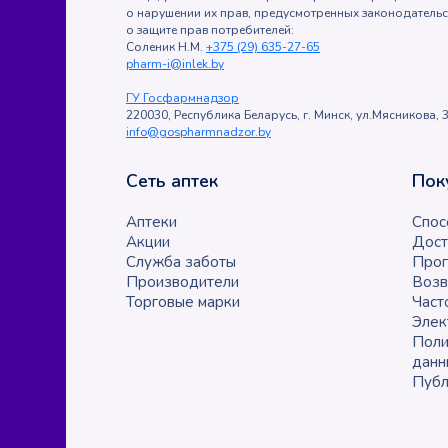
о нарушении их прав, предусмотренных законодатель
о защите прав потребителей:
Соленик Н.М.
+375 (29) 635-27-65
pharm-i@inlek.by
ГУ Госфармнадзор
220030, Республика Беларусь, г. Минск, ул.Мясникова, 3
info@gospharmnadzor.by
Сеть аптек
Пок
Аптеки
Спос
Акции
Дост
Служба заботы
Прог
Производители
Возв
Торговые марки
Част
Элек
Поли
данн
Публ