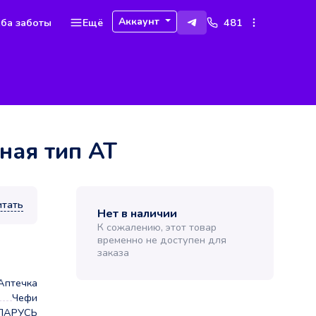
Аккаунт
ба заботы
Ещё
481
ная тип АТ
итать
Нет в наличии
К сожалению, этот товар
временно не доступен для
заказа
Аптечка
Чефи
ЛАРУСЬ