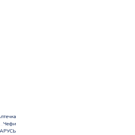
птечка
Чефи
АРУСЬ