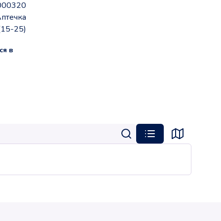
000320
птечка
(15-25)
ся в