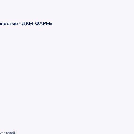
енностью «ДКМ-ФАРМ»
упателей