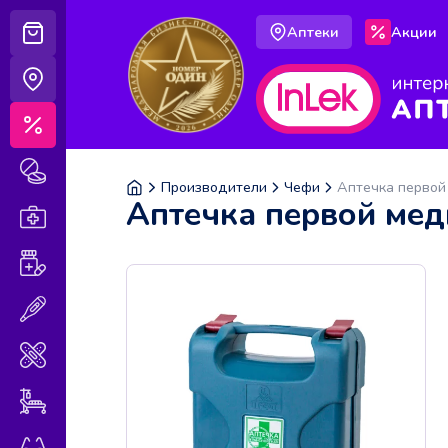
Аптеки
Акции
Корзина
Аптеки
Акции
Лекарственные препараты
Производители
Чефи
Аптечка первой
Аптечка первой мед
Аптечка
Витамины и БАДы
Медицинская техника
Медицинские изделия
Уход за больными
Оптика