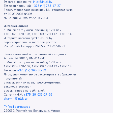
Электронная почта:
inlek@inlek.by
Телефон приемной:
+375 (44) 755-17-27
Зарегистрировано решением Мингорисполкома
от 20.03.2003 №395
Лицензия Ф-265 от 22.05.2003
Интернет-аптека
г. Минск, тр-т. Долгиновский, д. 178, пом.
178-102 - 178-107, 178-109, 178-112 - 178-114
Интернет-магазин apteka-online.by
зарегистрирован в торговом реестре
Республики Беларусь 26.05.2023 №558293
Книга замечаний и предложений находится:
Аптека 34 ОДО "ДКМ-ФАРМ"
г. Минск, тр-т. Долгиновский, д. 178, пом.
178-102 - 178-107, 178-109, 178-112 - 178-114
Телефон:
+375 (17) 393-36-19
Лицо, уполномоченное рассматривать обращения
покупателей
о нарушении их прав, предусмотренных
законодательством
о защите прав потребителей:
Соленик Н.М.
+375 (29) 635-27-65
pharm-i@inlek.by
ГУ Госфармнадзор
220030, Республика Беларусь, г. Минск,