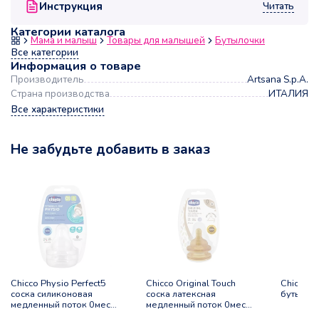
Читать
Инструкция
Категории каталога
Мама и малыш
Товары для малышей
Бутылочки
Все категории
Информация о товаре
Производитель
Artsana S.p.A.
Страна производства
ИТАЛИЯ
Все характеристики
Не забудьте добавить в заказ
Chicco Physio Perfect5
Chicco Original Touch
Chicco 
соска силиконовая
соска латексная
бутылоч
медленный поток 0мес+
медленный поток 0мес+
2шт
2шт