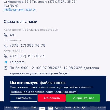
ул.Мясникова, 32-2 Приемная: +375 (17) 271-25-75
(тел./факс)
info@gospharmnadzor.by
Связаться с нами
Колл-центр (мобильные операторы)
481
Колл-центр
+375 (17) 388-76-78
Аптека №34
+375 (17) 393-36-19
Telegram
Пн-Вс: 9:00 - 21:00 07.08.2026, 12.08.2026 доставка
курьером осуществляться не будет
apteka-online@inlek.by
Мы используем файлы cookie
inlek_apteka
Они помогают нам показывать подходящий вам контент.
inlek_apteka
Подробнее о политике конфиденциальности
Настроить
Отклонить
Принять все