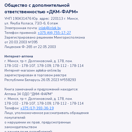
Общество с дополнительной
ответственностью «ДКМ-ФАРМ»
УНП 190431476 Юр. адрес: 220113 г. Минск,
ул. Якуба Коласа, 73/3-6, 6 этаж
Электронная почта:
inlek@inlek.by
Телефон приемной:
+375 (44) 755-17-27
Зарегистрировано решением Мингорисполкома
от 20.03.2003 №395
Лицензия Ф-265 от 22.05.2003
Интернет-аптека
г. Минск, тр-т. Долгиновский, д. 178, пом.
178-102 - 178-107, 178-109, 178-112 - 178-114
Интернет-магазин apteka-online.by
зарегистрирован в торговом реестре
Республики Беларусь 26.05.2023 №558293
Книга замечаний и предложений находится:
Аптека 34 ОДО "ДКМ-ФАРМ"
г. Минск, тр-т. Долгиновский, д. 178, пом.
178-102 - 178-107, 178-109, 178-112 - 178-114
Телефон:
+375 (17) 393-36-19
Лицо, уполномоченное рассматривать обращения
покупателей
о нарушении их прав, предусмотренных
законодательством
о защите прав потребителей: