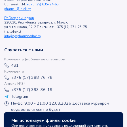
Соленик Н.М.
+375 (29) 635-27-65
pharm-i@inlek.by
ГУ Госфармнадзор
220030, Республика Беларусь, г. Минск,
ул.Мясникова, 32-2 Приемная: +375 (17) 271-25-75
(тел./факс)
info@gospharmnadzor.by
Связаться с нами
Колл-центр (мобильные операторы)
481
Колл-центр
+375 (17) 388-76-78
Аптека №34
+375 (17) 393-36-19
Telegram
Пн-Вс: 9:00 - 21:00 12.08.2026 доставка курьером
осуществляться не будет
apteka-online@inlek.by
Мы используем файлы cookie
inlek_apteka
Они помогают нам показывать подходящий вам контент.