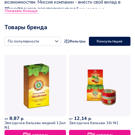
возможностям. Миссия компании - внести свой вклад в
общественное здравоохранение.
Danapha активно инвестирует в оборудование,
Показать больше
технологии и человеческие ресурсы для проведения
исследований и разработок. Мы стремимся предоставить
Товары бренда
пациентам оптимальные и высокоэффективные
препараты.
Фильтры
Консультация
8,87
12,14
р.
р.
от
от
Звездочка бальзам жидкий 12мл
Звездочка бальзам 16г N1
N1
В корзину
В корзину