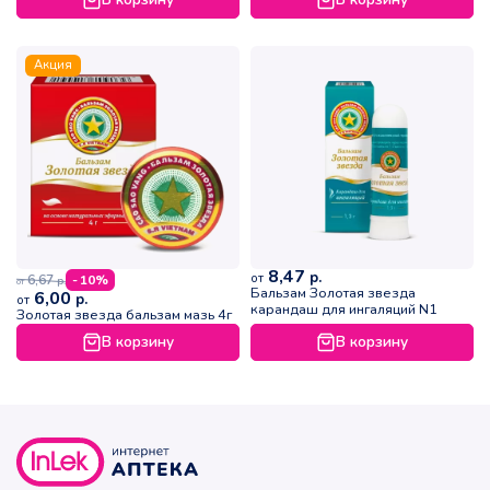
Акция
8,47
р.
от
6,67
- 10%
р.
от
Бальзам Золотая звезда
6,00
р.
от
карандаш для ингаляций N1
Золотая звезда бальзам мазь 4г
В корзину
В корзину