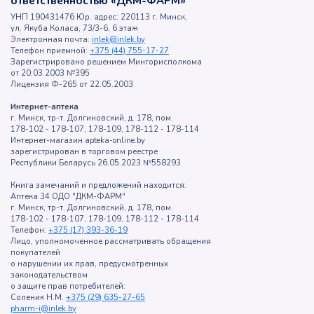
ответственностью «ДКМ-ФАРМ»
УНП 190431476 Юр. адрес: 220113 г. Минск,
ул. Якуба Коласа, 73/3-6, 6 этаж
Электронная почта:
inlek@inlek.by
Телефон приемной:
+375 (44) 755-17-27
Зарегистрировано решением Мингорисполкома
от 20.03.2003 №395
Лицензия Ф-265 от 22.05.2003
Интернет-аптека
г. Минск, тр-т. Долгиновский, д. 178, пом.
178-102 - 178-107, 178-109, 178-112 - 178-114
Интернет-магазин apteka-online.by
зарегистрирован в торговом реестре
Республики Беларусь 26.05.2023 №558293
Книга замечаний и предложений находится:
Аптека 34 ОДО "ДКМ-ФАРМ"
г. Минск, тр-т. Долгиновский, д. 178, пом.
178-102 - 178-107, 178-109, 178-112 - 178-114
Телефон:
+375 (17) 393-36-19
Лицо, уполномоченное рассматривать обращения
покупателей
о нарушении их прав, предусмотренных
законодательством
о защите прав потребителей:
Соленик Н.М.
+375 (29) 635-27-65
pharm-i@inlek.by