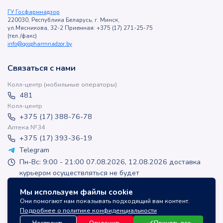
ГУ Госфармнадзор
220030, Республика Беларусь, г. Минск,
ул.Мясникова, 32-2 Приемная: +375 (17) 271-25-75
(тел./факс)
info@gospharmnadzor.by
Связаться с нами
Колл-центр (мобильные операторы)
481
Колл-центр
+375 (17) 388-76-78
Аптека №34
+375 (17) 393-36-19
Telegram
Пн-Вс: 9:00 - 21:00 07.08.2026, 12.08.2026 доставка
курьером осуществляться не будет
apteka-online@inlek.by
Мы используем файлы cookie
inlek_apteka
Они помогают нам показывать подходящий вам контент.
inlek_apteka
Подробнее о политике конфиденциальности