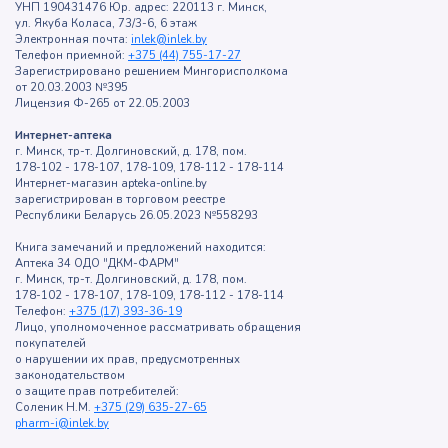
УНП 190431476 Юр. адрес: 220113 г. Минск,
ул. Якуба Коласа, 73/3-6, 6 этаж
Электронная почта:
inlek@inlek.by
Телефон приемной:
+375 (44) 755-17-27
Зарегистрировано решением Мингорисполкома
от 20.03.2003 №395
Лицензия Ф-265 от 22.05.2003
Интернет-аптека
г. Минск, тр-т. Долгиновский, д. 178, пом.
178-102 - 178-107, 178-109, 178-112 - 178-114
Интернет-магазин apteka-online.by
зарегистрирован в торговом реестре
Республики Беларусь 26.05.2023 №558293
Книга замечаний и предложений находится:
Аптека 34 ОДО "ДКМ-ФАРМ"
г. Минск, тр-т. Долгиновский, д. 178, пом.
178-102 - 178-107, 178-109, 178-112 - 178-114
Телефон:
+375 (17) 393-36-19
Лицо, уполномоченное рассматривать обращения
покупателей
о нарушении их прав, предусмотренных
законодательством
о защите прав потребителей:
Соленик Н.М.
+375 (29) 635-27-65
pharm-i@inlek.by