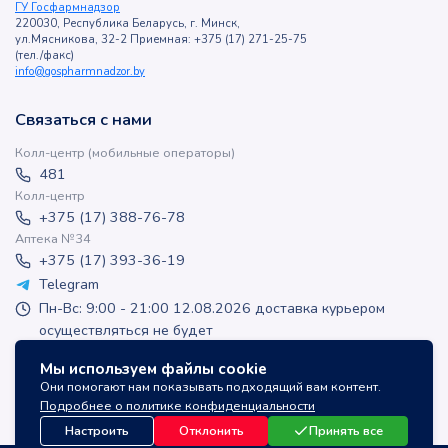
ГУ Госфармнадзор
220030, Республика Беларусь, г. Минск,
ул.Мясникова, 32-2 Приемная: +375 (17) 271-25-75
(тел./факс)
info@gospharmnadzor.by
Связаться с нами
Колл-центр (мобильные операторы)
481
Колл-центр
+375 (17) 388-76-78
Аптека №34
+375 (17) 393-36-19
Telegram
Пн-Вс: 9:00 - 21:00 12.08.2026 доставка курьером
осуществляться не будет
apteka-online@inlek.by
Мы используем файлы cookie
inlek_apteka
Они помогают нам показывать подходящий вам контент.
inlek_apteka
Подробнее о политике конфиденциальности
Настроить
Отклонить
Принять все