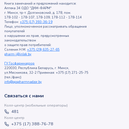
Книга замечаний и предложений находится:
Аптека 34 ОДО "ДКМ-ФАРМ"
г. Минск, тр-т. Долгиновский, д. 178, пом.
178-102 - 178-107, 178-109, 178-112 - 178-114
Телефон:
+375 (17) 393-36-19
Лицо, уполномоченное рассматривать обращения
покупателей
о нарушении их прав, предусмотренных
законодательством
о защите прав потребителей:
Соленик Н.М.
+375 (29) 635-27-65
pharm-i@inlek.by
ГУ Госфармнадзор
220030, Республика Беларусь, г. Минск,
ул.Мясникова, 32-2 Приемная: +375 (17) 271-25-75
(тел./факс)
info@gospharmnadzor.by
Связаться с нами
Колл-центр (мобильные операторы)
481
Колл-центр
+375 (17) 388-76-78