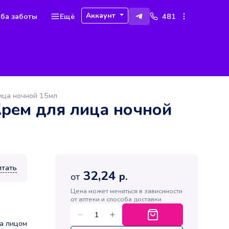
Аккаунт
ба заботы
Ещё
481
лица ночной 15мл
Крем для лица ночной
итать
32,24
р.
от
Цена может меняться в зависимости
от аптеки и способа доставки
а лицом