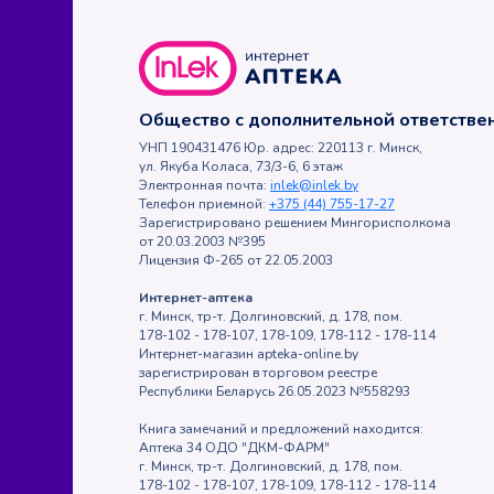
Общество с дополнительной ответств
УНП 190431476 Юр. адрес: 220113 г. Минск,
ул. Якуба Коласа, 73/3-6, 6 этаж
Электронная почта:
inlek@inlek.by
Телефон приемной:
+375 (44) 755-17-27
Зарегистрировано решением Мингорисполкома
от 20.03.2003 №395
Лицензия Ф-265 от 22.05.2003
Интернет-аптека
г. Минск, тр-т. Долгиновский, д. 178, пом.
178-102 - 178-107, 178-109, 178-112 - 178-114
Интернет-магазин apteka-online.by
зарегистрирован в торговом реестре
Республики Беларусь 26.05.2023 №558293
Книга замечаний и предложений находится:
Аптека 34 ОДО "ДКМ-ФАРМ"
г. Минск, тр-т. Долгиновский, д. 178, пом.
178-102 - 178-107, 178-109, 178-112 - 178-114