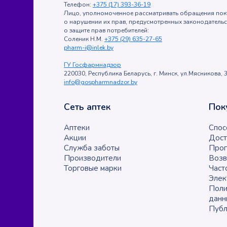
Телефон:
+375 (17) 393-36-19
Лицо, уполномоченное рассматривать обращения пок
о нарушении их прав, предусмотренных законодатель
о защите прав потребителей:
Соленик Н.М.
+375 (29) 635-27-65
pharm-i@inlek.by
ГУ Госфармнадзор
220030, Республика Беларусь, г. Минск, ул.Мясникова, 3
info@gospharmnadzor.by
Сеть аптек
Пок
Аптеки
Спос
Акции
Дост
Служба заботы
Прог
Производители
Возв
Торговые марки
Част
Элек
Поли
данн
Публ