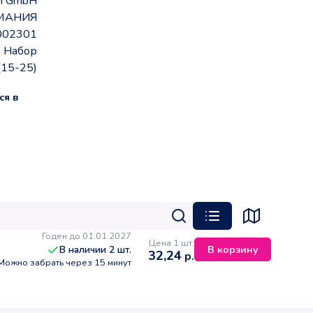
en GmbH
МАНИЯ
002301
Набор
(15-25)
ся в
Годен до 01.01.2027
Цена 1 шт.
В корзину
В наличии
2
шт.
32,24
р.
Можно забрать через 15 минут