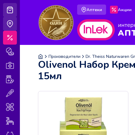
Аптеки
Акции
Корзина
Аптеки
Акции
Лекарственные препараты
Производители
Dr. Theiss Naturwaren 
Olivenol Набор Кре
Аптечка
15мл
Витамины и БАДы
Медицинская техника
Медицинские изделия
Уход за больными
Оптика