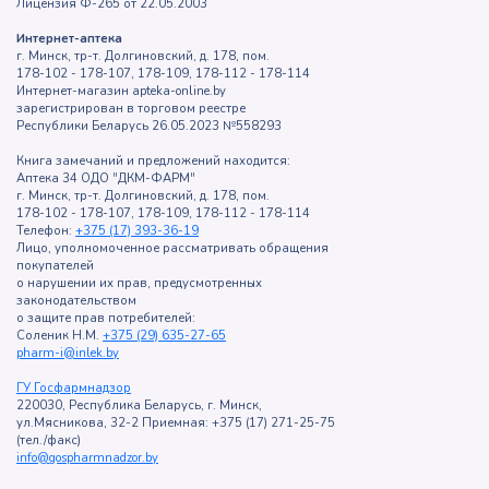
Лицензия Ф-265 от 22.05.2003
Интернет-аптека
г. Минск, тр-т. Долгиновский, д. 178, пом.
178-102 - 178-107, 178-109, 178-112 - 178-114
Интернет-магазин apteka-online.by
зарегистрирован в торговом реестре
Республики Беларусь 26.05.2023 №558293
Книга замечаний и предложений находится:
Аптека 34 ОДО "ДКМ-ФАРМ"
г. Минск, тр-т. Долгиновский, д. 178, пом.
178-102 - 178-107, 178-109, 178-112 - 178-114
Телефон:
+375 (17) 393-36-19
Лицо, уполномоченное рассматривать обращения
покупателей
о нарушении их прав, предусмотренных
законодательством
о защите прав потребителей:
Соленик Н.М.
+375 (29) 635-27-65
pharm-i@inlek.by
ГУ Госфармнадзор
220030, Республика Беларусь, г. Минск,
ул.Мясникова, 32-2 Приемная: +375 (17) 271-25-75
(тел./факс)
info@gospharmnadzor.by