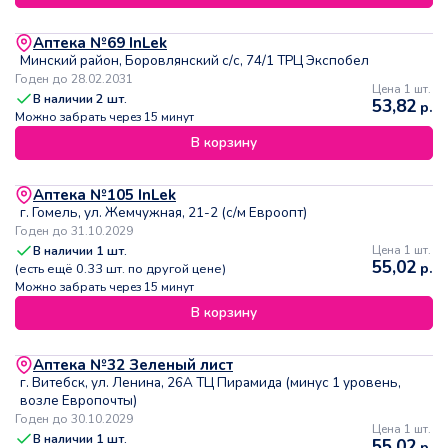
Аптека №69 InLek
Минский район, Боровлянский с/с, 74/1 ТРЦ Экспобел
Годен до 28.02.2031
Цена 1 шт.
В наличии
2
шт.
53,82
р.
Можно забрать через 15 минут
В корзину
Аптека №105 InLek
г. Гомель, ул. Жемчужная, 21-2 (с/м Евроопт)
Годен до 31.10.2029
В наличии
1
шт.
Цена 1 шт.
55,02
р.
(есть ещё
0.33
шт. по другой цене)
Можно забрать через 15 минут
В корзину
Аптека №32 Зеленый лист
г. Витебск, ул. Ленина, 26А ТЦ Пирамида (минус 1 уровень,
возле Европочты)
Годен до 30.10.2029
Цена 1 шт.
В наличии
1
шт.
55,02
р.