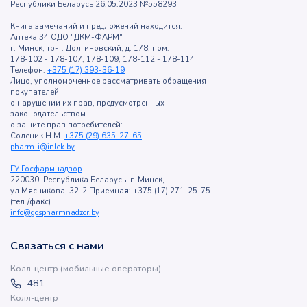
Республики Беларусь 26.05.2023 №558293
Книга замечаний и предложений находится:
Аптека 34 ОДО "ДКМ-ФАРМ"
г. Минск, тр-т. Долгиновский, д. 178, пом.
178-102 - 178-107, 178-109, 178-112 - 178-114
Телефон:
+375 (17) 393-36-19
Лицо, уполномоченное рассматривать обращения
покупателей
о нарушении их прав, предусмотренных
законодательством
о защите прав потребителей:
Соленик Н.М.
+375 (29) 635-27-65
pharm-i@inlek.by
ГУ Госфармнадзор
220030, Республика Беларусь, г. Минск,
ул.Мясникова, 32-2 Приемная: +375 (17) 271-25-75
(тел./факс)
info@gospharmnadzor.by
Связаться с нами
Колл-центр (мобильные операторы)
481
Колл-центр