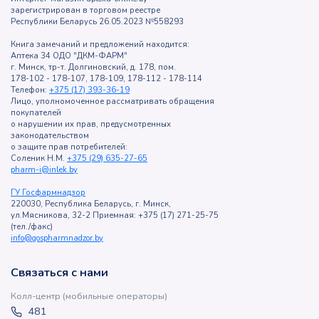
зарегистрирован в торговом реестре
Республики Беларусь 26.05.2023 №558293
Книга замечаний и предложений находится:
Аптека 34 ОДО "ДКМ-ФАРМ"
г. Минск, тр-т. Долгиновский, д. 178, пом.
178-102 - 178-107, 178-109, 178-112 - 178-114
Телефон:
+375 (17) 393-36-19
Лицо, уполномоченное рассматривать обращения
покупателей
о нарушении их прав, предусмотренных
законодательством
о защите прав потребителей:
Соленик Н.М.
+375 (29) 635-27-65
pharm-i@inlek.by
ГУ Госфармнадзор
220030, Республика Беларусь, г. Минск,
ул.Мясникова, 32-2 Приемная: +375 (17) 271-25-75
(тел./факс)
info@gospharmnadzor.by
Связаться с нами
Колл-центр (мобильные операторы)
481