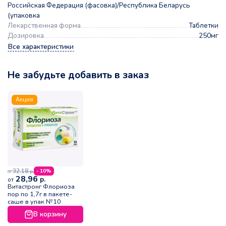
Российская Федерация (фасовка)/Республика Беларусь
(упаковка
Лекарственная форма
Таблетки
Дозировка
250мг
Все характеристики
Не забудьте добавить в заказ
Акция
32,18
- 10%
р.
от
28,96
р.
от
Витастронг Флориоза
пор по 1,7г в пакете-
саше в упак №10
В корзину