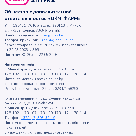
Общество с дополнительной
ответственностью «ДКМ-ФАРМ»
УНП 190431476 Юр. адрес: 220113 г. Минск,
ул. Якуба Коласа, 73/3-6, 6 этаж
Электронная почта:
inlek@inlek.by
Телефон приемной:
+375 (44) 755-17-27
Зарегистрировано решением Мингорисполкома
от 20.03.2003 №395
Лицензия Ф-265 от 22.05.2003
Интернет-аптека
г. Минск, тр-т. Долгиновский, д. 178, пом.
178-102 - 178-107, 178-109, 178-112 - 178-114
Интернет-магазин apteka-online.by
зарегистрирован в торговом реестре
Республики Беларусь 26.05.2023 №558293
Книга замечаний и предложений находится:
Аптека 34 ОДО "ДКМ-ФАРМ"
г. Минск, тр-т. Долгиновский, д. 178, пом.
178-102 - 178-107, 178-109, 178-112 - 178-114
Телефон:
+375 (17) 393-36-19
Лицо, уполномоченное рассматривать обращения
покупателей
о нарушении их прав, предусмотренных