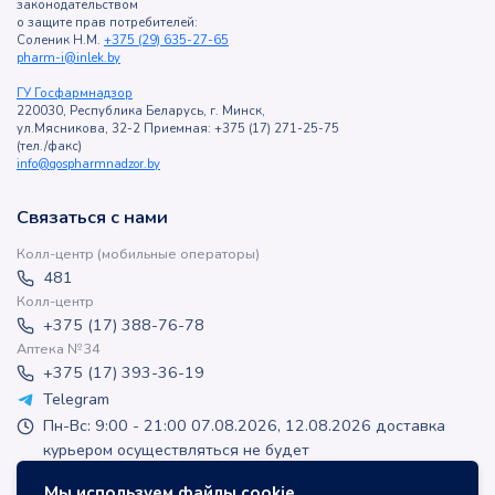
законодательством
о защите прав потребителей:
Соленик Н.М.
+375 (29) 635-27-65
pharm-i@inlek.by
ГУ Госфармнадзор
220030, Республика Беларусь, г. Минск,
ул.Мясникова, 32-2 Приемная: +375 (17) 271-25-75
(тел./факс)
info@gospharmnadzor.by
Связаться с нами
Колл-центр (мобильные операторы)
481
Колл-центр
+375 (17) 388-76-78
Аптека №34
+375 (17) 393-36-19
Telegram
Пн-Вс: 9:00 - 21:00 07.08.2026, 12.08.2026 доставка
курьером осуществляться не будет
apteka-online@inlek.by
Мы используем файлы cookie