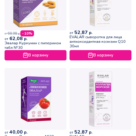
52,87
р.
от
68,98
- 10%
р.
от
EVALAR сыворотка для лица
62,08
р.
от
антиоксидантная коэнзим Q10
Эвалар Куркумин с пиперином
30мл
табл №30
В корзину
В корзину
40,00
52,87
р.
р.
от
от