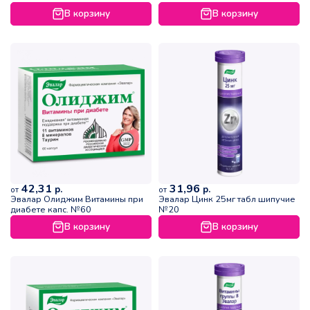
В корзину
В корзину
42,31
31,96
р.
р.
от
от
Эвалар Олиджим Витамины при
Эвалар Цинк 25мг табл шипучие
диабете капс. №60
№20
В корзину
В корзину