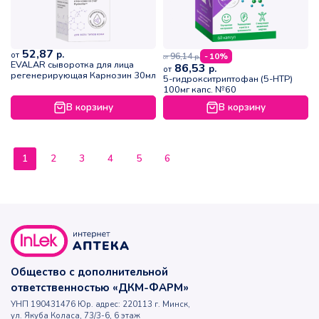
52,87
р.
от
96,14
- 10%
р.
от
EVALAR сыворотка для лица
86,53
р.
от
регенерирующая Карнозин 30мл
5-гидрокситриптофан (5-НТР)
100мг капс. №60
В корзину
В корзину
1
2
3
4
5
6
Общество с дополнительной
ответственностью «ДКМ-ФАРМ»
УНП 190431476 Юр. адрес: 220113 г. Минск,
ул. Якуба Коласа, 73/3-6, 6 этаж