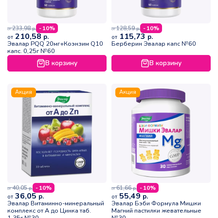
233,98
128,59
- 10%
- 10%
р.
р.
от
от
210,58
115,73
р.
р.
от
от
Эвалар PQQ 20мг+Коэнзим Q10
Берберин Эвалар капс №60
капс. 0,25г №60
В корзину
В корзину
Акция
Акция
40,05
61,66
- 10%
- 10%
р.
р.
от
от
36,05
55,49
р.
р.
от
от
Эвалар Витаминно-минеральный
Эвалар Бэби Формула Мишки
комплекс от А до Цинка таб.
Магний пастилки жевательные