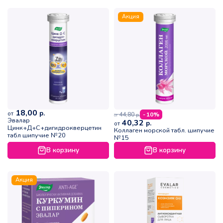
Акция
18,00
р.
от
44,80
- 10%
р.
от
Эвалар
40,32
р.
от
Цинк+Д+C+дигидрокверцетин
Коллаген морской табл. шипучие
табл шипучие №20
№15
В корзину
В корзину
Акция