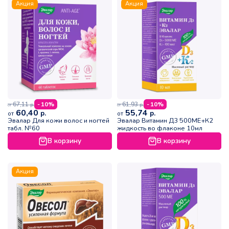
Акция
Акция
67,11
61,93
- 10%
- 10%
р.
р.
от
от
60,40
55,74
р.
р.
от
от
Эвалар Для кожи волос и ногтей
Эвалар Витамин Д3 500МЕ+К2
табл. №60
жидкость во флаконе 10мл
В корзину
В корзину
Акция