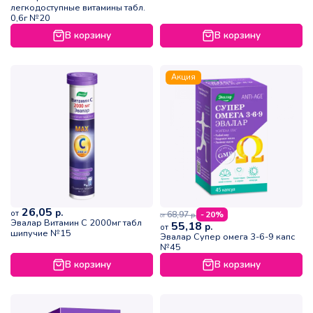
легкодоступные витамины табл.
0,6г №20
В корзину
В корзину
Акция
26,05
р.
от
68,97
- 20%
р.
от
Эвалар Витамин С 2000мг табл
55,18
р.
от
шипучие №15
Эвалар Супер омега 3-6-9 капс
№45
В корзину
В корзину