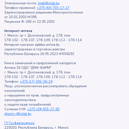
Электронная почта:
inlek@inlek.by
Телефон приемной:
+375 (44) 755-17-27
Зарегистрировано решением Мингорисполкома
от 20.03.2003 №395
Лицензия Ф-265 от 22.05.2003
Интернет-аптека
г. Минск, тр-т. Долгиновский, д. 178, пом.
178-102 - 178-107, 178-109, 178-112 - 178-114
Интернет-магазин apteka-online.by
зарегистрирован в торговом реестре
Республики Беларусь 26.05.2023 №558293
Книга замечаний и предложений находится:
Аптека 34 ОДО "ДКМ-ФАРМ"
г. Минск, тр-т. Долгиновский, д. 178, пом.
178-102 - 178-107, 178-109, 178-112 - 178-114
Телефон:
+375 (17) 393-36-19
Лицо, уполномоченное рассматривать обращения
покупателей
о нарушении их прав, предусмотренных
законодательством
о защите прав потребителей:
Соленик Н.М.
+375 (29) 635-27-65
pharm-i@inlek.by
ГУ Госфармнадзор
220030, Республика Беларусь, г. Минск,