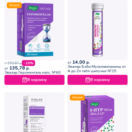
Акция
14,00
р.
от
150,87
- 10%
р.
от
Эвалар Бэби Мультивитамины от
135,78
р.
от
A до Zn табл шипучие №15
Эвалар Героменталь капс. №60
В корзину
В корзину
Акция