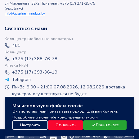
ул.Мясникова, 32-2 Приемная: +375 (17) 271-25-75
(тел./факс)
info@gospharmnadzor.by
Связаться с нами
Колл-центр (мобильные операторы)
481
Колл-центр
+375 (17) 388-76-78
Аптека №34
+375 (17) 393-36-19
Telegram
Пн-Вс: 9:00 - 21:00 07.08.2026, 12.08.2026 доставка
курьером осуществляться не будет
apteka-online@inlek.by
Мы используем файлы cookie
inlek_apteka
Они помогают нам показывать подходящий вам контент.
inlek_apteka
Подробнее о политике конфиденциальности
Настроить
Отклонить
Принять все