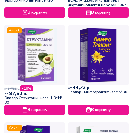
Эвалар Ликопин капс №30
EVALAR сыворотка для лица
лифтинг коллаген морской 30мл
В корзину
В корзину
Акция
44,72
р.
от
97,22
- 10%
р.
от
Эвалар Лимфотранзит капс №30
87,50
р.
от
Эвалар Структамин капс. 1,3г №
30
В корзину
В корзину
Акция