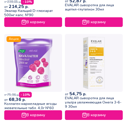
52,87
р.
от
238,05
- 10%
р.
от
EVALAR сыворотка для лица
214,25
р.
от
ацетил-глутатион 30мл
Эвалар Кальций D-глюкарат
500мг капс. №90
В корзину
В корзину
Акция
54,75
р.
от
75,96
- 10%
р.
от
EVALAR сыворотка для лица
68,36
р.
от
ультра увлажняющая Омега 3-6-
Коллаген мармеладные ягоды
9 30мл
жевательные табл. 4,0г №60
В корзину
В корзину