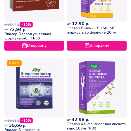
12,90
р.
от
81,04
- 10%
р.
от
Эвалар Витамин Д3 500МЕ
72,94
р.
от
жидкость во флаконе 20мл
Эвалар Овесол усиленная
формула табл. №60
В корзину
В корзину
Акция
42,98
р.
от
39,62
- 10%
р.
от
Эвалар Альфа-липоевая кислота
35,66
р.
от
капс 100мг №30
Эвалар В-комплекс