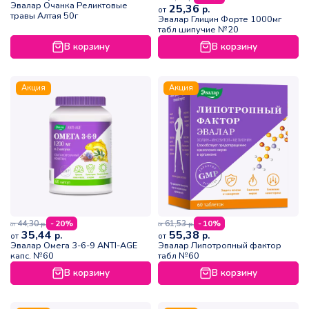
Эвалар Очанка Реликтовые
25,36
р.
от
травы Алтая 50г
Эвалар Глицин Форте 1000мг
табл шипучие №20
В корзину
В корзину
Акция
Акция
44,30
61,53
- 20%
- 10%
р.
р.
от
от
35,44
55,38
р.
р.
от
от
Эвалар Омега 3-6-9 ANTI-AGE
Эвалар Липотропный фактор
капс. №60
табл №60
В корзину
В корзину