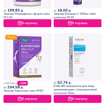
199,83
16,00
р.
р.
от
от
Эвалар Ревмафлекс форте капс
Эвалар Витамин С 900мг табл
№120
шипучие №20
В корзину
В корзину
Акция
52,74
р.
от
227,31
- 10%
р.
от
EVALAR сыворотка для лица
204,58
р.
от
увлажняющая с гиалуроновой
Эвалар Карнозин капс №60
кислотой 30мл
В корзину
В корзину