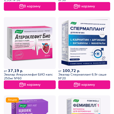
1,35г №30
№30
В корзину
В корзину
37,19
100,72
р.
р.
от
от
Эвалар Атероклефит БИО капс
Эвалар Спермаплант 6,9г саше
250мг №60
№20
В корзину
В корзину
Акция