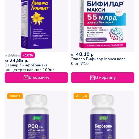
48,19
р.
от
27,61
- 10%
р.
от
Эвалар Бифилар Макси капс.
24,85
р.
от
0,5г №10
Эвалар ЛимфоТранзит
концентрат напитка 100мл
В корзину
В корзину
Акция
Акция