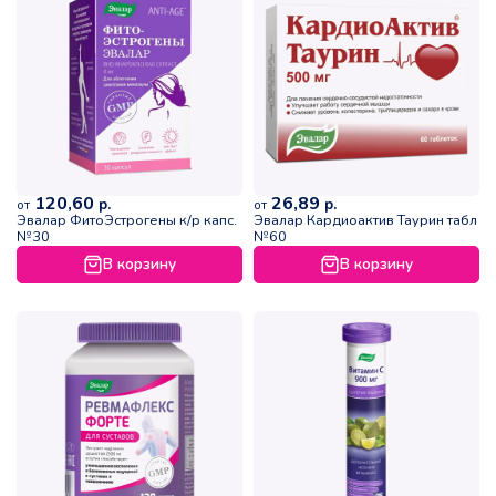
120,60
26,89
р.
р.
от
от
Эвалар ФитоЭстрогены к/р капс.
Эвалар Кардиоактив Таурин табл
№30
№60
В корзину
В корзину