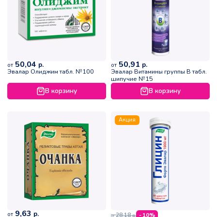
50,04
50,91
р.
р.
от
от
Эвалар Олиджим табл. №100
Эвалар Витамины группы В табл.
шипучие №15
В корзину
В корзину
Акция
9,63
р.
от
28,18
- 10%
р.
от