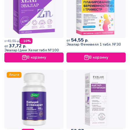
54,55
р.
от
41,91
- 10%
р.
от
Эвалар Фемивелл 1 табл. №30
37,72
р.
от
Эвалар Цинк Хелат табл №100
В корзину
В корзину
Акция