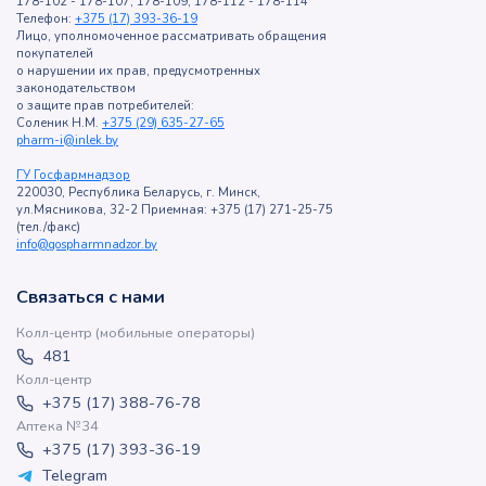
178-102 - 178-107, 178-109, 178-112 - 178-114
Телефон:
+375 (17) 393-36-19
Лицо, уполномоченное рассматривать обращения
покупателей
о нарушении их прав, предусмотренных
законодательством
о защите прав потребителей:
Соленик Н.М.
+375 (29) 635-27-65
pharm-i@inlek.by
ГУ Госфармнадзор
220030, Республика Беларусь, г. Минск,
ул.Мясникова, 32-2 Приемная: +375 (17) 271-25-75
(тел./факс)
info@gospharmnadzor.by
Связаться с нами
Колл-центр (мобильные операторы)
481
Колл-центр
+375 (17) 388-76-78
Аптека №34
+375 (17) 393-36-19
Telegram