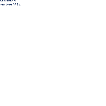
ектального
изме 5мл №12