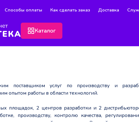
Способы оплаты
Как сделать заказ
Доставка
Служ
Каталог
ким поставщиком услуг по производству и разраб
им опытом работы в области технологий.
нных площадок, 2 центров разработки и 2 дистрибьютор
аботке, производству, контролю качества, регулирован
в.
о всем аспектам своей деятельности. Во всей организаци
ределяют рамки действий в отношении наших сотрудни
требностей сообщества.