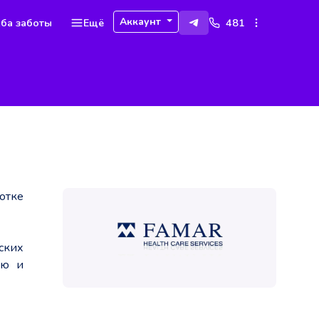
Аккаунт
ба заботы
Ещё
481
отке
ских
ию и
и мы
ков,