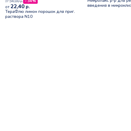
Микролакс р-р для р
34,00
- 34%
р.
от
введения в микрокл
22,40
р.
от
ТераФлю лимон порошок для приг.
раствора N10