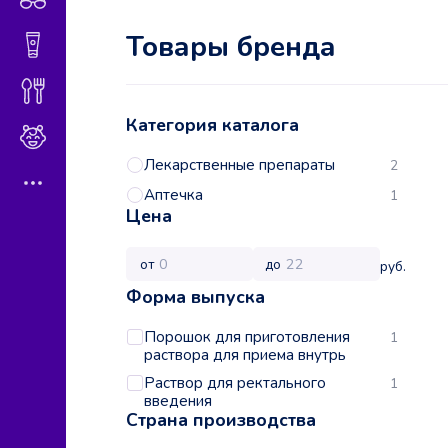
Товары бренда
Гигиена и косметика
Диетическое питание
Категория каталога
Мама и малыш
Лекарственные препараты
2
Аптечка
1
Цена
от
до
руб.
Форма выпуска
Порошок для приготовления
1
раствора для приема внутрь
Раствор для ректального
1
введения
Страна производства