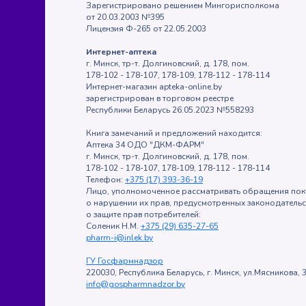
Зарегистрировано решением Мингорисполкома
от 20.03.2003 №395
Лицензия Ф-265 от 22.05.2003
Интернет-аптека
г. Минск, тр-т. Долгиновский, д. 178, пом.
178-102 - 178-107, 178-109, 178-112 - 178-114
Интернет-магазин apteka-online.by
зарегистрирован в торговом реестре
Республики Беларусь 26.05.2023 №558293
Книга замечаний и предложений находится:
Аптека 34 ОДО "ДКМ-ФАРМ"
г. Минск, тр-т. Долгиновский, д. 178, пом.
178-102 - 178-107, 178-109, 178-112 - 178-114
Телефон:
+375 (17) 393-36-19
Лицо, уполномоченное рассматривать обращения пок
о нарушении их прав, предусмотренных законодатель
о защите прав потребителей:
Соленик Н.М.
+375 (29) 635-27-65
pharm-i@inlek.by
ГУ Госфармнадзор
220030, Республика Беларусь, г. Минск, ул.Мясникова, 3
info@gospharmnadzor.by