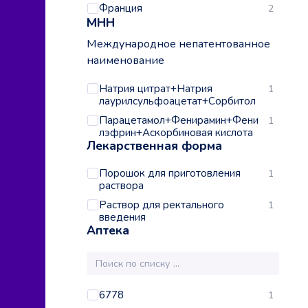
Франция
2
МНН
Международное непатентованное
наименование
Натрия цитрат+Натрия
1
лаурилсульфоацетат+Сорбитол
Парацетамол+Фенирамин+Фени
1
лэфрин+Аскорбиновая кислота
Лекарственная форма
Порошок для приготовления
1
раствора
Раствор для ректального
1
введения
Аптека
6778
1